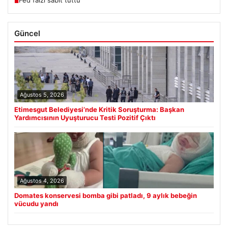
■
Güncel
Ağustos 5, 2026
Etimesgut Belediyesi’nde Kritik Soruşturma: Başkan
Yardımcısının Uyuşturucu Testi Pozitif Çıktı
Ağustos 4, 2026
Domates konservesi bomba gibi patladı, 9 aylık bebeğin
vücudu yandı