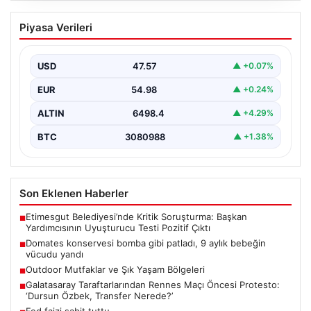
Domates konservesi bomba gibi patladı,
Piyasa Verileri
9 aylık bebeğin vücudu yandı
USD
47.57
▲ +0.07%
EUR
54.98
▲ +0.24%
ALTIN
6498.4
▲ +4.29%
BTC
3080988
▲ +1.38%
Son Eklenen Haberler
Etimesgut Belediyesi’nde Kritik Soruşturma: Başkan
■
Yardımcısının Uyuşturucu Testi Pozitif Çıktı
Domates konservesi bomba gibi patladı, 9 aylık bebeğin
■
vücudu yandı
Outdoor Mutfaklar ve Şık Yaşam Bölgeleri
■
Galatasaray Taraftarlarından Rennes Maçı Öncesi Protesto:
■
‘Dursun Özbek, Transfer Nerede?’
Fed faizi sabit tuttu