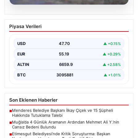
06.08.2026
Muğla’da 4 Günlük Aramanın Ardından
Piyasa Verileri
Mehmet Ali Y.’nin Cansız Bedeni
Bulundu
USD
47.70
▲ +0.15%
Muğla’nın Seydikemer ilçesinde, dört gün boyunca
ailesi ve yakınları tarafından kayıp olarak aranan 41…
EUR
55.19
▲ +0.29%
ALTIN
6659.9
▲ +2.58%
BTC
3095881
▲ +1.01%
Son Eklenen Haberler
Menderes Belediye Başkanı İlkay Çiçek ve 15 Şüpheli
■
Hakkında Tutuklama Talebi
Muğla’da 4 Günlük Aramanın Ardından Mehmet Ali Y.’nin
■
Cansız Bedeni Bulundu
Etimesgut Belediyesi’nde Kritik Soruşturma: Başkan
■