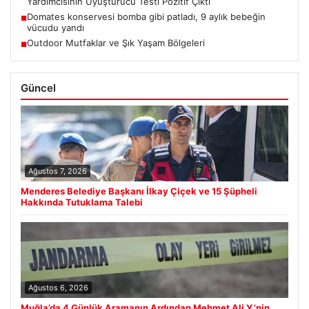
Yardımcısının Uyuşturucu Testi Pozitif Çıktı
Domates konservesi bomba gibi patladı, 9 aylık bebeğin
■
vücudu yandı
Outdoor Mutfaklar ve Şık Yaşam Bölgeleri
■
Güncel
Ağustos 7, 2026
Menderes Belediye Başkanı İlkay Çiçek ve 15 Şüpheli
Hakkında Tutuklama Talebi
Ağustos 6, 2026
Muğla’da 4 Günlük Aramanın Ardından Mehmet Ali Y.’nin