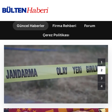
Güncel Haberler
Firma Rehberi
Forum
Çerez Politikası
Galatasaray
Taraftarlarından
1
Rennes
Maçı
2
Öncesi
3
Protesto:
‘Dursun
4
Özbek,
Transfer
Nerede?’
GÜNCEL HABERLER
0 YORUM