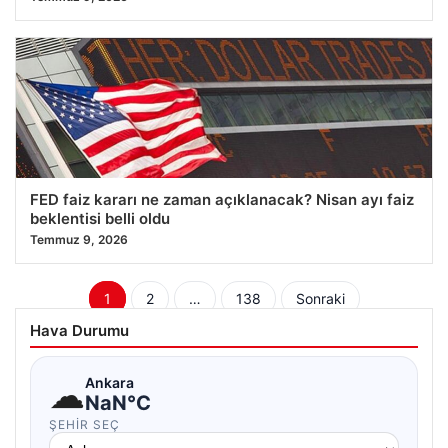
FED faiz kararı ne zaman açıklanacak? Nisan ayı faiz
beklentisi belli oldu
Temmuz 9, 2026
Yazı
1
2
…
138
Sonraki
sayfalaması
Hava Durumu
☁
Ankara
NaN°C
ŞEHIR SEÇ