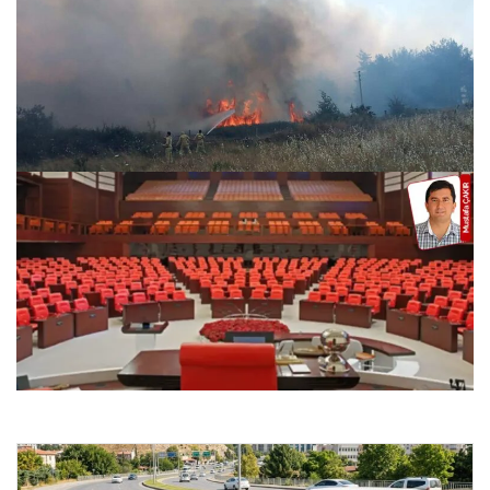
Muğla’da orman yangını. 5 hektar ziraat ve orman alanı
zarar gördü, 1 kişi gözaltında
26.07.2026 08:07
İktidar TBMM Genel Kurulu’nda Muhalefetin Söz Hakkını
Kısıtlayan Yeni Strateji İzledi