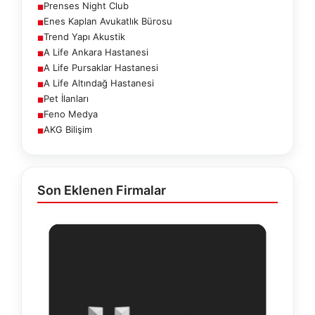
Prenses Night Club
■
Enes Kaplan Avukatlık Bürosu
■
Trend Yapı Akustik
■
A Life Ankara Hastanesi
■
A Life Pursaklar Hastanesi
■
A Life Altındağ Hastanesi
■
Pet İlanları
■
Feno Medya
■
AKG Bilişim
■
Son Eklenen Firmalar