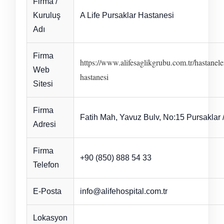
Firma /
Kuruluş
A Life Pursaklar Hastanesi
Adı
Firma
https://www.alifesaglikgrubu.com.tr/hastanele
Web
hastanesi
Sitesi
Firma
Fatih Mah, Yavuz Bulv, No:15 Pursaklar 
Adresi
Firma
+90 (850) 888 54 33
Telefon
E-Posta
info@alifehospital.com.tr
Lokasyon