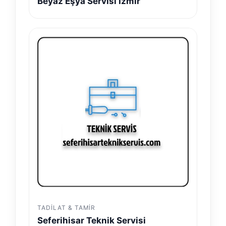
Beyaz Eşya Servisi İzmir
TADILAT & TAMIR
Seferihisar Teknik Servisi