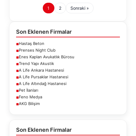
1
2
Sonraki »
Son Eklenen Firmalar
Hastaş Beton
■
Prenses Night Club
■
Enes Kaplan Avukatlık Bürosu
■
Trend Yapı Akustik
■
A Life Ankara Hastanesi
■
A Life Pursaklar Hastanesi
■
A Life Altındağ Hastanesi
■
Pet İlanları
■
Feno Medya
■
AKG Bilişim
■
Son Eklenen Firmalar