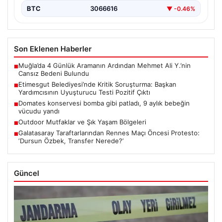
BTC
3066616
▼ -0.46%
Son Eklenen Haberler
Muğla’da 4 Günlük Aramanın Ardından Mehmet Ali Y.’nin
■
Cansız Bedeni Bulundu
Etimesgut Belediyesi’nde Kritik Soruşturma: Başkan
■
Yardımcısının Uyuşturucu Testi Pozitif Çıktı
Domates konservesi bomba gibi patladı, 9 aylık bebeğin
■
vücudu yandı
Outdoor Mutfaklar ve Şık Yaşam Bölgeleri
■
Galatasaray Taraftarlarından Rennes Maçı Öncesi Protesto:
■
‘Dursun Özbek, Transfer Nerede?’
Güncel