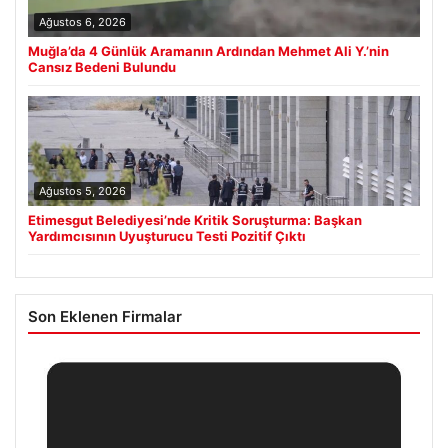
Ağustos 6, 2026
Muğla’da 4 Günlük Aramanın Ardından Mehmet Ali Y.’nin
Cansız Bedeni Bulundu
Ağustos 5, 2026
Etimesgut Belediyesi’nde Kritik Soruşturma: Başkan
Yardımcısının Uyuşturucu Testi Pozitif Çıktı
Son Eklenen Firmalar