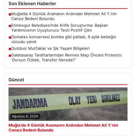
Son Eklenen Haberler
Muğla’da 4 Günlük Aramanın Ardından Mehmet Ali Y.’nin
■
Cansız Bedeni Bulundu
Etimesgut Belediyesi’nde Kritik Soruşturma: Başkan
■
Yardımcısının Uyuşturucu Testi Pozitif Çıktı
Domates konservesi bomba gibi patladı, 9 aylık bebeğin
■
vücudu yandı
Outdoor Mutfaklar ve Şık Yaşam Bölgeleri
■
Galatasaray Taraftarlarından Rennes Maçı Öncesi Protesto:
■
‘Dursun Özbek, Transfer Nerede?’
Güncel
Ağustos 6, 2026
Muğla’da 4 Günlük Aramanın Ardından Mehmet Ali Y.’nin
Cansız Bedeni Bulundu