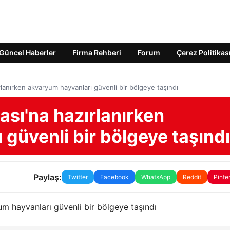
Güncel Haberler
Firma Rehberi
Forum
Çerez Politikas
rlanırken akvaryum hayvanları güvenli bir bölgeye taşındı
ası'na hazırlanırken
güvenli bir bölgeye taşındı
Paylaş:
Twitter
Facebook
WhatsApp
Reddit
Pinte
um hayvanları güvenli bir bölgeye taşındı