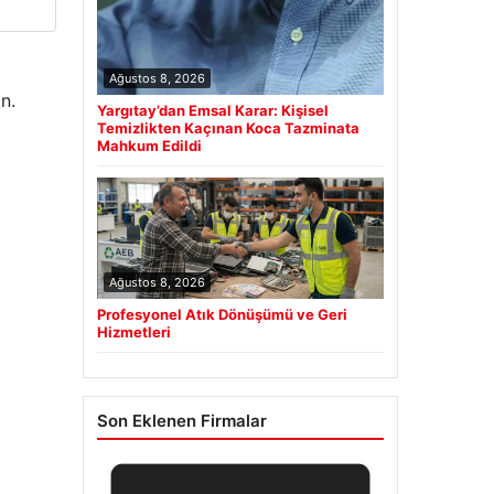
Ağustos 8, 2026
n.
Yargıtay’dan Emsal Karar: Kişisel
Temizlikten Kaçınan Koca Tazminata
Mahkum Edildi
Ağustos 8, 2026
Profesyonel Atık Dönüşümü ve Geri
Hizmetleri
Son Eklenen Firmalar