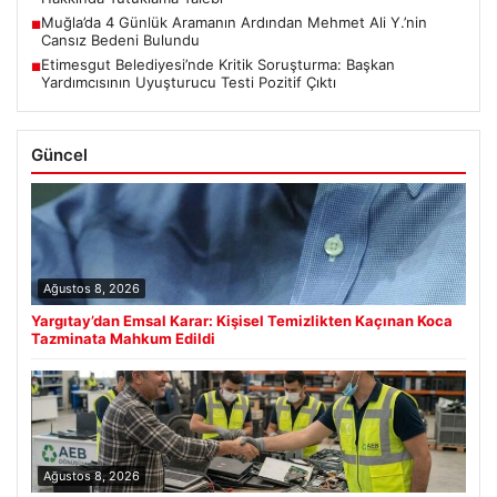
Muğla’da 4 Günlük Aramanın Ardından Mehmet Ali Y.’nin
■
Cansız Bedeni Bulundu
Etimesgut Belediyesi’nde Kritik Soruşturma: Başkan
■
Yardımcısının Uyuşturucu Testi Pozitif Çıktı
Güncel
Ağustos 8, 2026
Yargıtay’dan Emsal Karar: Kişisel Temizlikten Kaçınan Koca
Tazminata Mahkum Edildi
Ağustos 8, 2026