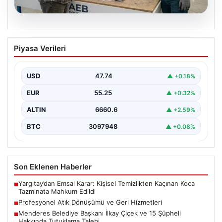
08.08.2026
Profesyonel Atık Dönüşümü ve Geri
Piyasa Verileri
Hizmetleri
Günümüzde gelişen dijitalleşme ile şirketler altyapı
envanterlerini belirli periyotlarla güncellemektedir.
USD
47.74
▲ +0.18%
Yapılan yenileme süreçlerinde boşta…
EUR
55.25
▲ +0.32%
ALTIN
6660.6
▲ +2.59%
BTC
3097948
▲ +0.08%
Son Eklenen Haberler
Yargıtay’dan Emsal Karar: Kişisel Temizlikten Kaçınan Koca
■
Tazminata Mahkum Edildi
Profesyonel Atık Dönüşümü ve Geri Hizmetleri
■
Menderes Belediye Başkanı İlkay Çiçek ve 15 Şüpheli
■
Hakkında Tutuklama Talebi