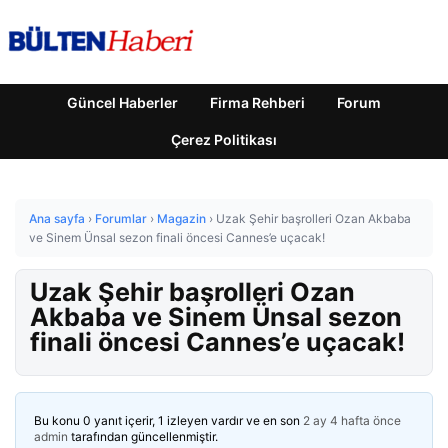
Güncel Haberler
Firma Rehberi
Forum
Çerez Politikası
Ana sayfa
›
Forumlar
›
Magazin
›
Uzak Şehir başrolleri Ozan Akbaba
ve Sinem Ünsal sezon finali öncesi Cannes’e uçacak!
Uzak Şehir başrolleri Ozan
Akbaba ve Sinem Ünsal sezon
finali öncesi Cannes’e uçacak!
Bu konu 0 yanıt içerir, 1 izleyen vardır ve en son
2 ay 4 hafta önce
admin
tarafından güncellenmiştir.