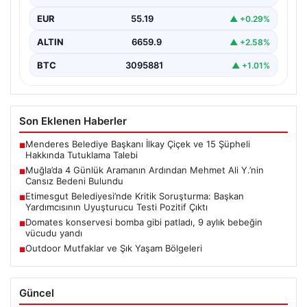
ailesi ve yakınları tarafından kayıp olarak aranan 41…
EUR
55.19
▲ +0.29%
ALTIN
6659.9
▲ +2.58%
BTC
3095881
▲ +1.01%
Son Eklenen Haberler
Menderes Belediye Başkanı İlkay Çiçek ve 15 Şüpheli
■
Hakkında Tutuklama Talebi
Muğla’da 4 Günlük Aramanın Ardından Mehmet Ali Y.’nin
■
Cansız Bedeni Bulundu
Etimesgut Belediyesi’nde Kritik Soruşturma: Başkan
■
Yardımcısının Uyuşturucu Testi Pozitif Çıktı
Domates konservesi bomba gibi patladı, 9 aylık bebeğin
■
vücudu yandı
Outdoor Mutfaklar ve Şık Yaşam Bölgeleri
■
Güncel