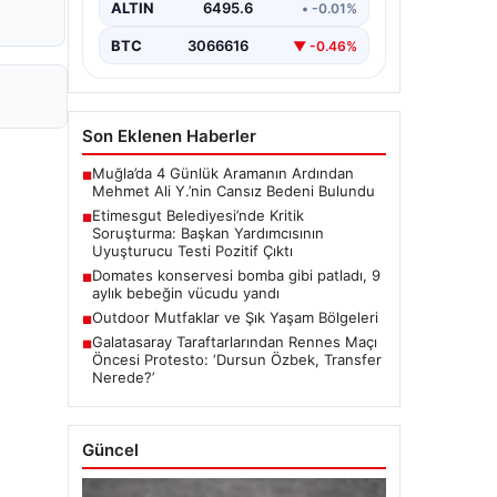
ALTIN
6495.6
• -0.01%
çıkmaya devam ediyor. Başkan…
BTC
3066616
▼ -0.46%
Son Eklenen Haberler
Muğla’da 4 Günlük Aramanın Ardından
■
Mehmet Ali Y.’nin Cansız Bedeni Bulundu
Etimesgut Belediyesi’nde Kritik
■
Soruşturma: Başkan Yardımcısının
Uyuşturucu Testi Pozitif Çıktı
Domates konservesi bomba gibi patladı, 9
■
aylık bebeğin vücudu yandı
Outdoor Mutfaklar ve Şık Yaşam Bölgeleri
■
Galatasaray Taraftarlarından Rennes Maçı
■
Öncesi Protesto: ‘Dursun Özbek, Transfer
Nerede?’
Güncel