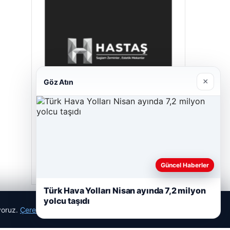
×
Göz Atın
Hastaş Beton
Mayıs 26, 2026
Güncel Haberler
Türk Hava Yolları Nisan ayında 7,2 milyon
yolcu taşıdı
ıyoruz.
Çerez Politikamız
Reddet
Kabul Et