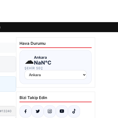
ı
Hava Durumu
☁
Ankara
NaN°C
ŞEHIR SEÇ
Bizi Takip Edin
#13240