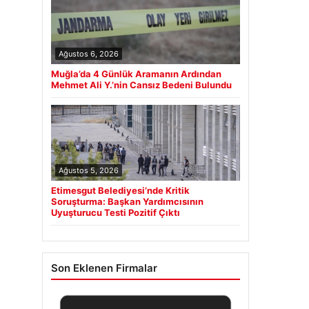
Ağustos 6, 2026
Muğla’da 4 Günlük Aramanın Ardından
Mehmet Ali Y.’nin Cansız Bedeni Bulundu
Ağustos 5, 2026
Etimesgut Belediyesi’nde Kritik
Soruşturma: Başkan Yardımcısının
Uyuşturucu Testi Pozitif Çıktı
Son Eklenen Firmalar