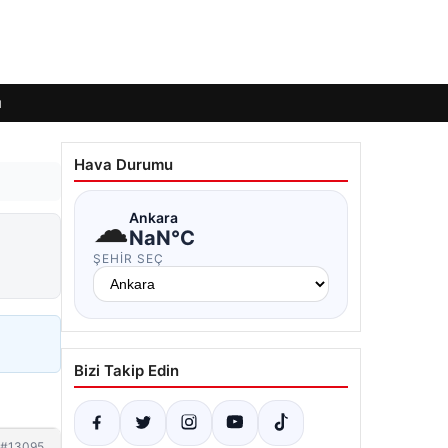
ı
Hava Durumu
☁
Ankara
NaN°C
ŞEHIR SEÇ
Bizi Takip Edin
#13095