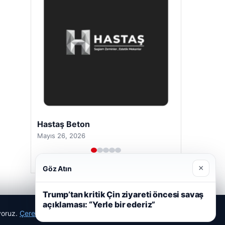
Hastaş Beton
Mayıs 26, 2026
×
Göz Atın
Trump’tan kritik Çin ziyareti öncesi savaş
açıklaması: “Yerle bir ederiz”
ıyoruz.
Çerez Politikamız
Reddet
Kabul Et