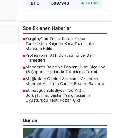
BTC
3097948
▲ +0.08%
Son Eklenen Haberler
Yargıtay’dan Emsal Karar: Kişisel
■
Temizlikten Kaçınan Koca Tazminata
Mahkum Edildi
Profesyonel Atık Dönüşümü ve Geri
■
Hizmetleri
Menderes Belediye Başkanı İlkay Çiçek ve
■
15 Şüpheli Hakkında Tutuklama Talebi
Muğla’da 4 Günlük Aramanın Ardından
■
Mehmet Ali Y.’nin Cansız Bedeni Bulundu
Etimesgut Belediyesi’nde Kritik
■
Soruşturma: Başkan Yardımcısının
Uyuşturucu Testi Pozitif Çıktı
Güncel