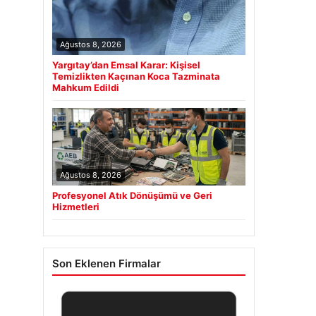
Ağustos 8, 2026
Yargıtay’dan Emsal Karar: Kişisel
Temizlikten Kaçınan Koca Tazminata
Mahkum Edildi
Ağustos 8, 2026
Profesyonel Atık Dönüşümü ve Geri
Hizmetleri
Son Eklenen Firmalar