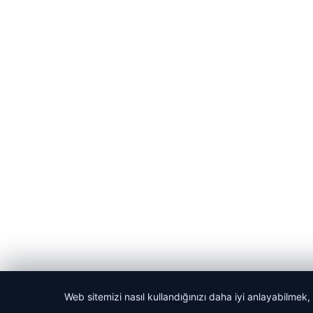
Web sitemizi nasıl kullandığınızı daha iyi anlayabilmek,
© 2026 Bülten Haberi