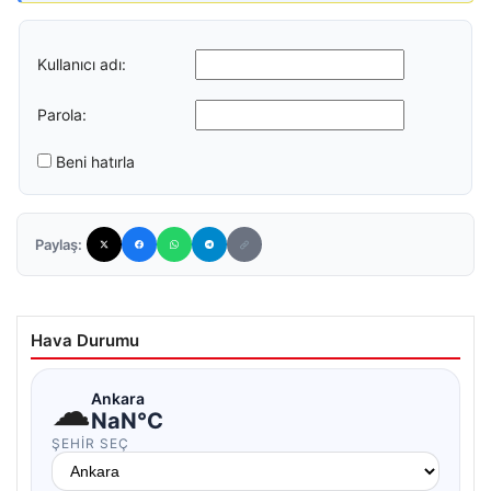
Kullanıcı adı:
Parola:
Beni hatırla
Paylaş:
Hava Durumu
☁
Ankara
NaN°C
ŞEHIR SEÇ