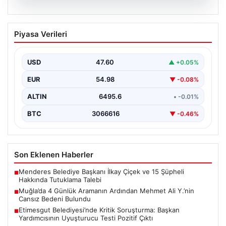
06.08.2026
Muğla’da 4 Günlük Aramanın Ardından
Piyasa Verileri
Mehmet Ali Y.’nin Cansız Bedeni
Bulundu
USD
47.60
▲ +0.05%
Muğla'nın Seydikemer ilçesinde, dört gün boyunca
ailesi ve yakınları tarafından kayıp olarak aranan 41…
EUR
54.98
▼ -0.08%
ALTIN
6495.6
• -0.01%
BTC
3066616
▼ -0.46%
Son Eklenen Haberler
Menderes Belediye Başkanı İlkay Çiçek ve 15 Şüpheli
■
Hakkında Tutuklama Talebi
Muğla’da 4 Günlük Aramanın Ardından Mehmet Ali Y.’nin
■
Cansız Bedeni Bulundu
Etimesgut Belediyesi’nde Kritik Soruşturma: Başkan
■
Yardımcısının Uyuşturucu Testi Pozitif Çıktı