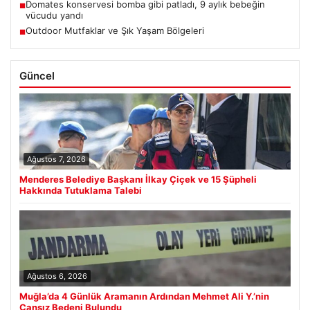
Domates konservesi bomba gibi patladı, 9 aylık bebeğin
■
vücudu yandı
Outdoor Mutfaklar ve Şık Yaşam Bölgeleri
■
Güncel
Ağustos 7, 2026
Menderes Belediye Başkanı İlkay Çiçek ve 15 Şüpheli
Hakkında Tutuklama Talebi
Ağustos 6, 2026
Muğla’da 4 Günlük Aramanın Ardından Mehmet Ali Y.’nin
Cansız Bedeni Bulundu