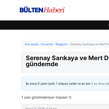
Ana sayfa
›
Forumlar
›
Magazin
›
Serenay Sarıkaya ve Mert D
Serenay Sarıkaya ve Mert D
gündemde
Bu konu 0 yanıt içerir, 1 izleyen vardır ve en son
3 ay önce
ad
1 yazı görüntüleniyor (toplam 1)
Mayıs 9, 2026: 4:29 am