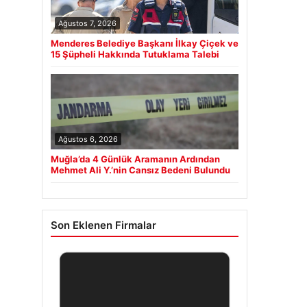
Ağustos 7, 2026
Menderes Belediye Başkanı İlkay Çiçek ve
15 Şüpheli Hakkında Tutuklama Talebi
Ağustos 6, 2026
Muğla’da 4 Günlük Aramanın Ardından
Mehmet Ali Y.’nin Cansız Bedeni Bulundu
Son Eklenen Firmalar