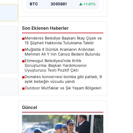
BTC
3095881
▲ +1.01%
Son Eklenen Haberler
Menderes Belediye Başkanı İlkay Çiçek ve
■
15 Şüpheli Hakkında Tutuklama Talebi
Muğla’da 4 Günlük Aramanın Ardından
■
Mehmet Ali Y.’nin Cansız Bedeni Bulundu
Etimesgut Belediyesi’nde Kritik
■
Soruşturma: Başkan Yardımcısının
Uyuşturucu Testi Pozitif Çıktı
Domates konservesi bomba gibi patladı, 9
■
aylık bebeğin vücudu yandı
Outdoor Mutfaklar ve Şık Yaşam Bölgeleri
■
Güncel