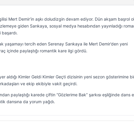
lisi Mert Demir’in aşkı doludizgin devam ediyor. Dün akşam başrol 
e izlemeye giden Sarıkaya, sosyal medya hesabından yayınladığı roma
i başardı.
 uzak yaşamayı tercih eden Serenay Sarıkaya ile Mert Demir’den yeni
ç içinde paylaştığı romantik kare ilgi gördü.
r aldığı Kimler Geldi Kimler Geçti dizisinin yeni sezon gösterimine bir
rkadaşları ve ekip ekibiyle vakit geçirdi.
an paylaştığı karede çiftin “Gözlerime Bak” şarkısı eşliğinde dans et
antik dansına da yorum yağdı.