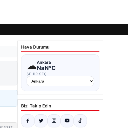
ı
Hava Durumu
☁
Ankara
NaN°C
ŞEHIR SEÇ
Bizi Takip Edin
#13337