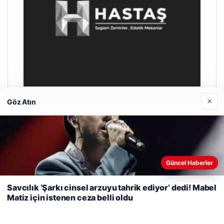
×
Göz Atın
Prenses Night Club
Nisan 29, 2026
Web sitemizi nasıl kullandığınızı daha iyi anlayabilmek,
Güncel Haberler
deneyiminizi kişiselleştirmek ve geliştirmek amacıyla çerezler
kullanıyoruz.
Çerez Politikamız
Savcılık ‘Şarkı cinsel arzuyu tahrik ediyor’ dedi! Mabel
Matiz için istenen ceza belli oldu
Reddet
Kabul Et
© 2026 Bülten Haberi