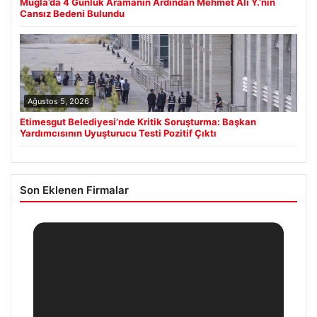
Muğla’da 4 Günlük Aramanın Ardından Mehmet Ali Y.’nin
Cansız Bedeni Bulundu
Ağustos 5, 2026
Etimesgut Belediyesi’nde Kritik Soruşturma: Başkan
Yardımcısının Uyuşturucu Testi Pozitif Çıktı
Son Eklenen Firmalar