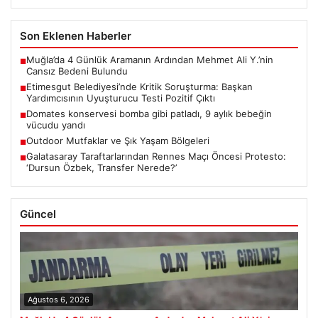
Son Eklenen Haberler
Muğla’da 4 Günlük Aramanın Ardından Mehmet Ali Y.’nin
■
Cansız Bedeni Bulundu
Etimesgut Belediyesi’nde Kritik Soruşturma: Başkan
■
Yardımcısının Uyuşturucu Testi Pozitif Çıktı
Domates konservesi bomba gibi patladı, 9 aylık bebeğin
■
vücudu yandı
Outdoor Mutfaklar ve Şık Yaşam Bölgeleri
■
Galatasaray Taraftarlarından Rennes Maçı Öncesi Protesto:
■
‘Dursun Özbek, Transfer Nerede?’
Güncel
Ağustos 6, 2026