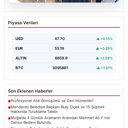
07.08.2026
Menderes Belediye Başkanı İlkay Çiçek
Piyasa Verileri
ve 15 Şüpheli Hakkında Tutuklama
Talebi
USD
47.70
▲ +0.15%
İzmir Cumhuriyet Başsavcılığı tarafından yürütülen
kapsamlı bir soruşturma kapsamında, Menderes
EUR
55.19
▲ +0.29%
Belediyesi’ne yönelik ciddi suçlamalar…
ALTIN
6659.9
▲ +2.58%
BTC
3095881
▲ +1.01%
Son Eklenen Haberler
Profesyonel Atık Dönüşümü ve Geri Hizmetleri
■
Menderes Belediye Başkanı İlkay Çiçek ve 15 Şüpheli
■
Hakkında Tutuklama Talebi
Muğla’da 4 Günlük Aramanın Ardından Mehmet Ali Y.’nin
■
Cansız Bedeni Bulundu