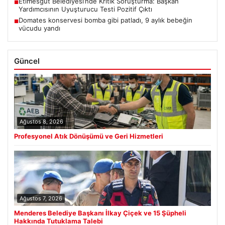
Etimesgut Belediyesi’nde Kritik Soruşturma: Başkan
■
Yardımcısının Uyuşturucu Testi Pozitif Çıktı
Domates konservesi bomba gibi patladı, 9 aylık bebeğin
■
vücudu yandı
Güncel
Ağustos 8, 2026
Profesyonel Atık Dönüşümü ve Geri Hizmetleri
Ağustos 7, 2026
Menderes Belediye Başkanı İlkay Çiçek ve 15 Şüpheli
Hakkında Tutuklama Talebi