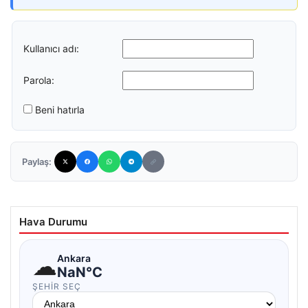
Kullanıcı adı:
Parola:
Beni hatırla
Paylaş:
Hava Durumu
☁
Ankara
NaN°C
ŞEHIR SEÇ