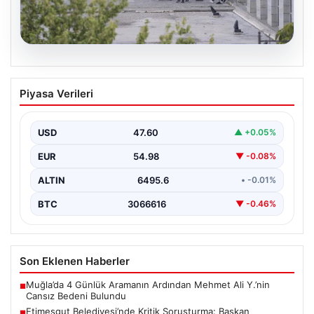
05.08.2026
Etimesgut Belediyesi’nde Kritik
Piyasa Verileri
Soruşturma: Başkan Yardımcısının
Uyuşturucu Testi Pozitif Çıktı
USD
47.60
▲ +0.05%
Ankara'da Etimesgut Belediyesi'ne ilişkin yürütülen
kapsamlı soruşturmanın detayları gün yüzüne çıkmaya
EUR
54.98
▼ -0.08%
devam ediyor. Başkan…
ALTIN
6495.6
• -0.01%
BTC
3066616
▼ -0.46%
Son Eklenen Haberler
Muğla’da 4 Günlük Aramanın Ardından Mehmet Ali Y.’nin
■
Cansız Bedeni Bulundu
Etimesgut Belediyesi’nde Kritik Soruşturma: Başkan
■