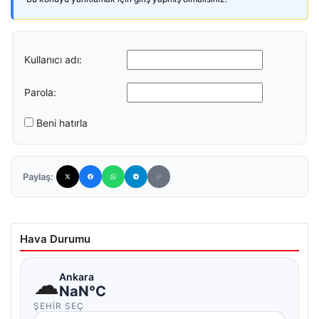
Kullanıcı adı:
Parola:
Beni hatırla
Paylaş:
Hava Durumu
☁
Ankara
NaN°C
ŞEHIR SEÇ