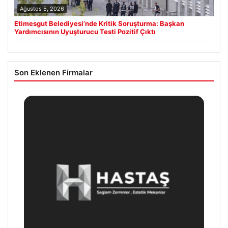
Ağustos 5, 2026
Etimesgut Belediyesi’nde Kritik Soruşturma: Başkan
Yardımcısının Uyuşturucu Testi Pozitif Çıktı
Son Eklenen Firmalar