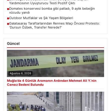
Yardımcısının Uyuşturucu Testi Pozitif Çıktı
Domates konservesi bomba gibi patladı, 9 aylık bebeğin
■
vücudu yandı
Outdoor Mutfaklar ve Şık Yaşam Bölgeleri
■
Galatasaray Taraftarlarından Rennes Maçı Öncesi Protesto:
■
‘Dursun Özbek, Transfer Nerede?’
Güncel
Ağustos 6, 2026
Muğla’da 4 Günlük Aramanın Ardından Mehmet Ali Y.’nin
Cansız Bedeni Bulundu