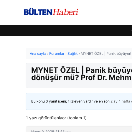
Ana sayfa
›
Forumlar
›
Sağlık
›
MYNET ÖZEL | Panik büyüyor! H
MYNET ÖZEL | Panik büyüyor
dönüşür mü? Prof Dr. Mehm
Bu konu 0 yanıt içerir, 1 izleyen vardır ve en son
2 ay 4 hafta
1 yazı görüntüleniyor (toplam 1)
Mayıs 9, 2026: 11:45 pm