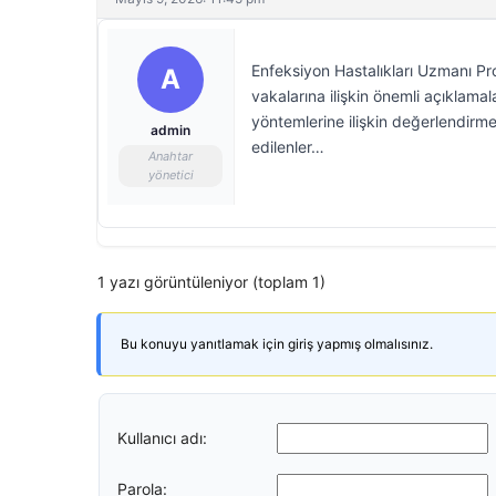
Enfeksiyon Hastalıkları Uzmanı P
A
vakalarına ilişkin önemli açıklama
yöntemlerine ilişkin değerlendirm
admin
edilenler…
Anahtar
yönetici
1 yazı görüntüleniyor (toplam 1)
Bu konuyu yanıtlamak için giriş yapmış olmalısınız.
Kullanıcı adı:
Parola: