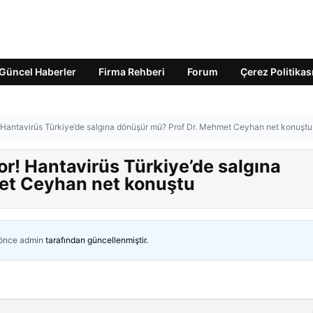
Güncel Haberler
Firma Rehberi
Forum
Çerez Politikas
antavirüs Türkiye’de salgına dönüşür mü? Prof Dr. Mehmet Ceyhan net konuştu
! Hantavirüs Türkiye’de salgına
et Ceyhan net konuştu
 önce
admin
tarafından güncellenmiştir.