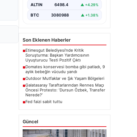
ALTIN
6498.4
▲ +4.29%
BTC
3080988
▲ +1.38%
Son Eklenen Haberler
Etimesgut Belediyesi’nde Kritik
■
Soruşturma: Başkan Yardımcısının
Uyuşturucu Testi Pozitif Çıktı
Domates konservesi bomba gibi patladı, 9
■
aylık bebeğin vücudu yandı
Outdoor Mutfaklar ve Şık Yaşam Bölgeleri
■
Galatasaray Taraftarlarından Rennes Maçı
■
Öncesi Protesto: ‘Dursun Özbek, Transfer
Nerede?’
Fed faizi sabit tuttu
■
Güncel