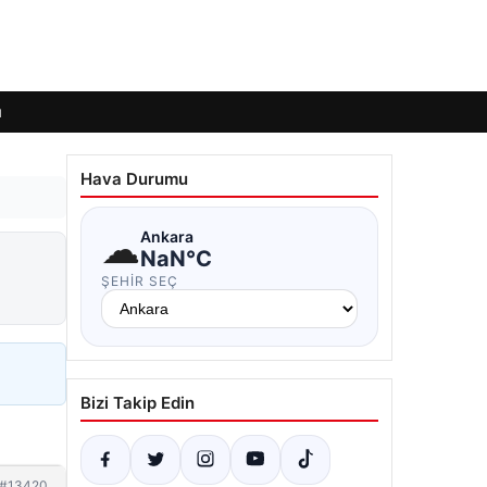
ı
Hava Durumu
☁
Ankara
NaN°C
ŞEHIR SEÇ
Bizi Takip Edin
#13420