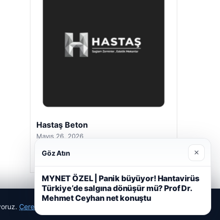
Hastaş Beton
Mayıs 26, 2026
×
Göz Atın
MYNET ÖZEL | Panik büyüyor! Hantavirüs
Türkiye’de salgına dönüşür mü? Prof Dr.
Mehmet Ceyhan net konuştu
ıyoruz.
Çerez Politikamız
Reddet
Kabul Et