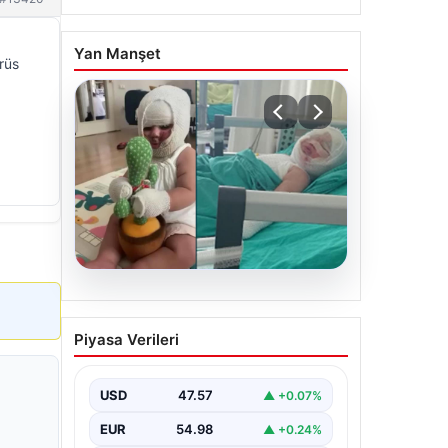
Yan Manşet
rüs
04.08.2026
Domates konservesi
Piyasa Verileri
bomba gibi patladı, 9 aylık
bebeğin vücudu yandı
USD
47.57
▲ +0.07%
EUR
54.98
▲ +0.24%