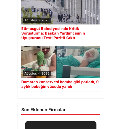
Ağustos 5, 2026
Etimesgut Belediyesi’nde Kritik
Soruşturma: Başkan Yardımcısının
Uyuşturucu Testi Pozitif Çıktı
Ağustos 4, 2026
Domates konservesi bomba gibi patladı, 9
aylık bebeğin vücudu yandı
Son Eklenen Firmalar