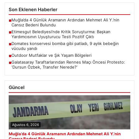
Son Eklenen Haberler
Muğla’da 4 Günlük Aramanın Ardından Mehmet Ali Y.’nin
■
Cansız Bedeni Bulundu
Etimesgut Belediyesi’nde Kritik Soruşturma: Başkan
■
Yardımcısının Uyuşturucu Testi Pozitif Çıktı
Domates konservesi bomba gibi patladı, 9 aylık bebeğin
■
vücudu yandı
Outdoor Mutfaklar ve Şık Yaşam Bölgeleri
■
Galatasaray Taraftarlarından Rennes Maçı Öncesi Protesto:
■
‘Dursun Özbek, Transfer Nerede?’
Güncel
Ağustos 6, 2026
Muğla’da 4 Günlük Aramanın Ardından Mehmet Ali Y.’nin
Cansız Bedeni Bulundu