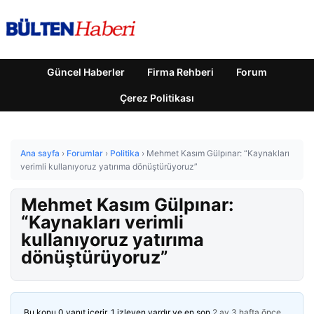
Güncel Haberler
Firma Rehberi
Forum
Çerez Politikası
Ana sayfa
›
Forumlar
›
Politika
›
Mehmet Kasım Gülpınar: “Kaynakları
verimli kullanıyoruz yatırıma dönüştürüyoruz”
Mehmet Kasım Gülpınar:
“Kaynakları verimli
kullanıyoruz yatırıma
dönüştürüyoruz”
Bu konu 0 yanıt içerir, 1 izleyen vardır ve en son
2 ay 3 hafta önce