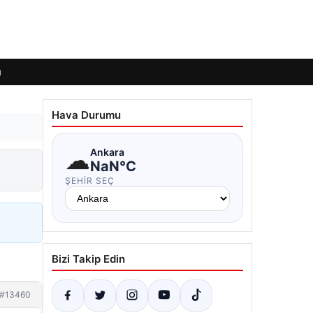
ı
Hava Durumu
☁
Ankara
NaN°C
ŞEHIR SEÇ
Bizi Takip Edin
#13460