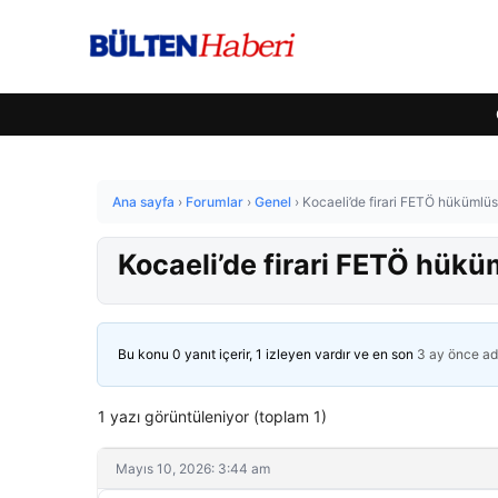
Ana sayfa
›
Forumlar
›
Genel
›
Kocaeli’de firari FETÖ hükümlü
Kocaeli’de firari FETÖ hük
Bu konu 0 yanıt içerir, 1 izleyen vardır ve en son
3 ay önce
ad
1 yazı görüntüleniyor (toplam 1)
Mayıs 10, 2026: 3:44 am