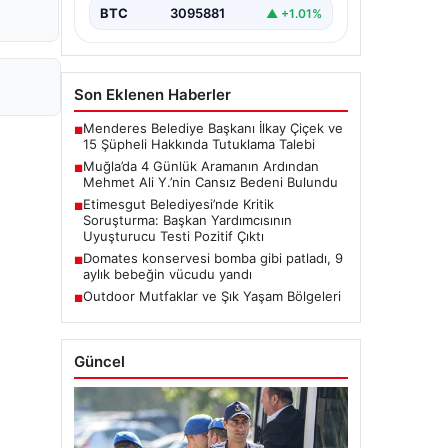
BTC
3095881
▲ +1.01%
Son Eklenen Haberler
Menderes Belediye Başkanı İlkay Çiçek ve
■
15 Şüpheli Hakkında Tutuklama Talebi
Muğla’da 4 Günlük Aramanın Ardından
■
Mehmet Ali Y.’nin Cansız Bedeni Bulundu
Etimesgut Belediyesi’nde Kritik
■
Soruşturma: Başkan Yardımcısının
Uyuşturucu Testi Pozitif Çıktı
Domates konservesi bomba gibi patladı, 9
■
aylık bebeğin vücudu yandı
Outdoor Mutfaklar ve Şık Yaşam Bölgeleri
■
Güncel