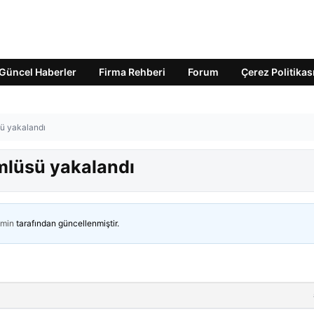
Güncel Haberler
Firma Rehberi
Forum
Çerez Politikas
sü yakalandı
ümlüsü yakalandı
min
tarafından güncellenmiştir.