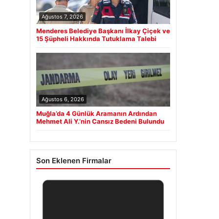
Ağustos 7, 2026
Menderes Belediye Başkanı İlkay Çiçek ve
15 Şüpheli Hakkında Tutuklama Talebi
Ağustos 6, 2026
Muğla’da 4 Günlük Aramanın Ardından
Mehmet Ali Y.’nin Cansız Bedeni Bulundu
Son Eklenen Firmalar