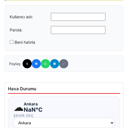
Kullanıcı adı:
Parola:
Beni hatırla
Paylaş:
Hava Durumu
☁
Ankara
NaN°C
ŞEHIR SEÇ