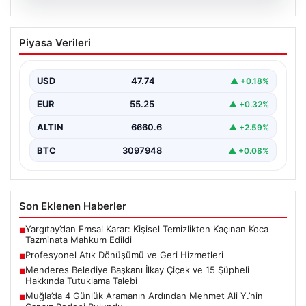
08.08.2026
Profesyonel Atık Dönüşümü ve Geri
Piyasa Verileri
Hizmetleri
Günümüzde gelişen dijitalleşme ile şirketler altyapı
envanterlerini belirli periyotlarla güncellemektedir.
USD
47.74
▲ +0.18%
Yapılan yenileme süreçlerinde boşta…
EUR
55.25
▲ +0.32%
ALTIN
6660.6
▲ +2.59%
BTC
3097948
▲ +0.08%
Son Eklenen Haberler
Yargıtay’dan Emsal Karar: Kişisel Temizlikten Kaçınan Koca
■
Tazminata Mahkum Edildi
Profesyonel Atık Dönüşümü ve Geri Hizmetleri
■
Menderes Belediye Başkanı İlkay Çiçek ve 15 Şüpheli
■
Hakkında Tutuklama Talebi
Muğla’da 4 Günlük Aramanın Ardından Mehmet Ali Y.’nin
■