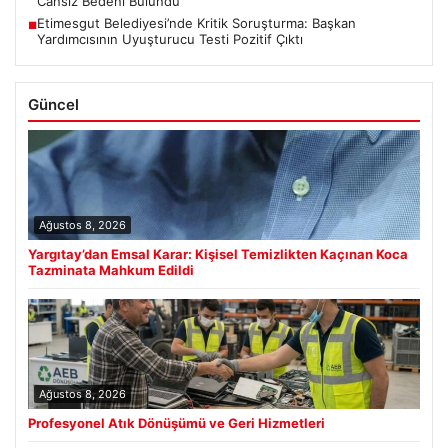
Cansız Bedeni Bulundu
Etimesgut Belediyesi’nde Kritik Soruşturma: Başkan
■
Yardımcısının Uyuşturucu Testi Pozitif Çıktı
Güncel
Ağustos 8, 2026
Yargıtay’dan Emsal Karar: Kişisel Temizlikten Kaçınan Koca
Tazminata Mahkum Edildi
Ağustos 8, 2026
Profesyonel Atık Dönüşümü ve Geri Hizmetleri