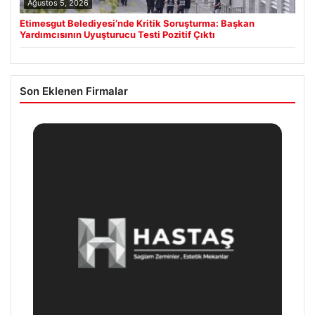
Ağustos 5, 2026
Etimesgut Belediyesi’nde Kritik Soruşturma: Başkan
Yardımcısının Uyuşturucu Testi Pozitif Çıktı
Son Eklenen Firmalar