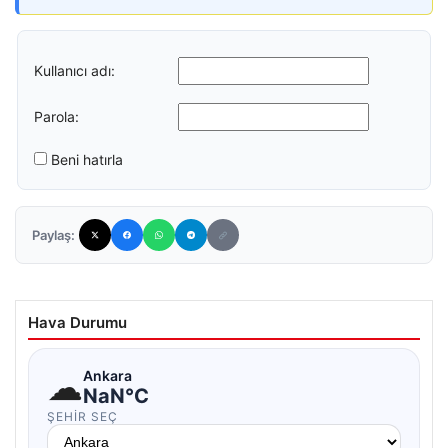
Kullanıcı adı:
Parola:
Beni hatırla
Paylaş:
Hava Durumu
☁
Ankara
NaN°C
ŞEHIR SEÇ