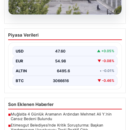
05.08.2026
Etimesgut Belediyesi’nde Kritik
Piyasa Verileri
Soruşturma: Başkan Yardımcısının
Uyuşturucu Testi Pozitif Çıktı
USD
47.60
▲ +0.05%
Ankara'da Etimesgut Belediyesi'ne ilişkin yürütülen
kapsamlı soruşturmanın detayları gün yüzüne çıkmaya
EUR
54.98
▼ -0.08%
devam ediyor. Başkan…
ALTIN
6495.6
• -0.01%
BTC
3066616
▼ -0.46%
Son Eklenen Haberler
Muğla’da 4 Günlük Aramanın Ardından Mehmet Ali Y.’nin
■
Cansız Bedeni Bulundu
Etimesgut Belediyesi’nde Kritik Soruşturma: Başkan
■
Yardımcısının Uyuşturucu Testi Pozitif Çıktı