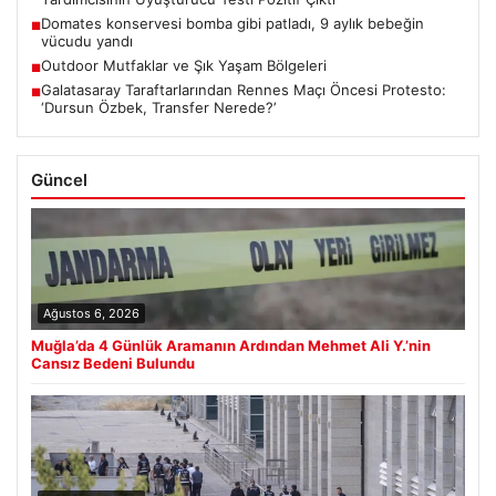
Domates konservesi bomba gibi patladı, 9 aylık bebeğin
■
vücudu yandı
Outdoor Mutfaklar ve Şık Yaşam Bölgeleri
■
Galatasaray Taraftarlarından Rennes Maçı Öncesi Protesto:
■
‘Dursun Özbek, Transfer Nerede?’
Güncel
Ağustos 6, 2026
Muğla’da 4 Günlük Aramanın Ardından Mehmet Ali Y.’nin
Cansız Bedeni Bulundu