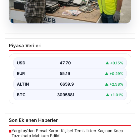
08.08.2026
Profesyonel Atık Dönüşümü ve Geri
Piyasa Verileri
Hizmetleri
Günümüzde gelişen dijitalleşme ile şirketler altyapı
envanterlerini belirli periyotlarla güncellemektedir.
USD
47.70
▲ +0.15%
Yapılan yenileme süreçlerinde boşta…
EUR
55.19
▲ +0.29%
ALTIN
6659.9
▲ +2.58%
BTC
3095881
▲ +1.01%
Son Eklenen Haberler
Yargıtay’dan Emsal Karar: Kişisel Temizlikten Kaçınan Koca
■
Tazminata Mahkum Edildi