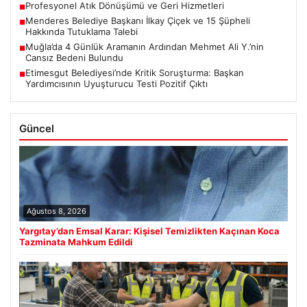
Profesyonel Atık Dönüşümü ve Geri Hizmetleri
■
Menderes Belediye Başkanı İlkay Çiçek ve 15 Şüpheli
■
Hakkında Tutuklama Talebi
Muğla’da 4 Günlük Aramanın Ardından Mehmet Ali Y.’nin
■
Cansız Bedeni Bulundu
Etimesgut Belediyesi’nde Kritik Soruşturma: Başkan
■
Yardımcısının Uyuşturucu Testi Pozitif Çıktı
Güncel
Ağustos 8, 2026
Yargıtay’dan Emsal Karar: Kişisel Temizlikten Kaçınan Koca
Tazminata Mahkum Edildi