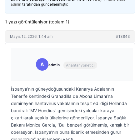
admin
tarafından güncellenmiştir.
1 yazı görüntüleniyor (toplam 1)
Mayıs 12, 2026: 1:44 am
#13843
A
admin
Anahtar yönetici
İspanya’nın güneydoğusundaki Kanarya Adalarının
Tenerife kentindeki Granadilla de Abona Limanı’na
demirleyen hantavirüs vakalarının tespit edildiği Hollanda
bandralı “MV Hondius” gemisindeki yolcular karaya
çıkartılarak uçakla ülkelerine gönderiliyor. İspanya Sağlık
Bakanı Monica Garcia, “Bu, benzeri görülmemiş, karışık bir
operasyon. İspanya’nın buna liderlik etmesinden gurur
duyuyorum” açıklamasını yaptı.