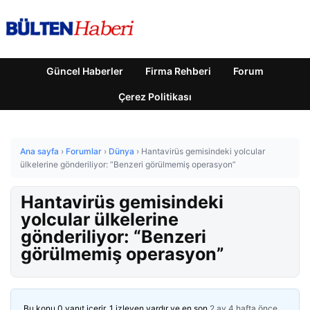
Güncel Haberler
Firma Rehberi
Forum
Çerez Politikası
Ana sayfa
›
Forumlar
›
Dünya
›
Hantavirüs gemisindeki yolcular
ülkelerine gönderiliyor: “Benzeri görülmemiş operasyon”
Hantavirüs gemisindeki
yolcular ülkelerine
gönderiliyor: “Benzeri
görülmemiş operasyon”
Bu konu 0 yanıt içerir, 1 izleyen vardır ve en son
2 ay 4 hafta önce