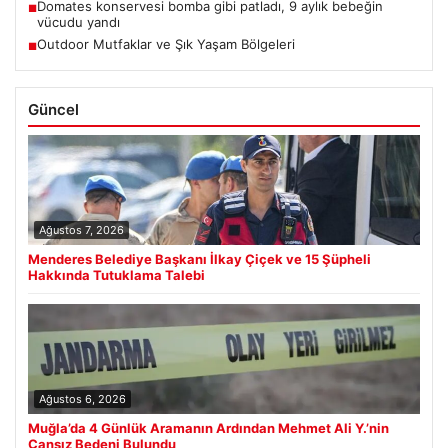
Domates konservesi bomba gibi patladı, 9 aylık bebeğin
■
vücudu yandı
Outdoor Mutfaklar ve Şık Yaşam Bölgeleri
■
Güncel
Ağustos 7, 2026
Menderes Belediye Başkanı İlkay Çiçek ve 15 Şüpheli
Hakkında Tutuklama Talebi
Ağustos 6, 2026
Muğla’da 4 Günlük Aramanın Ardından Mehmet Ali Y.’nin
Cansız Bedeni Bulundu