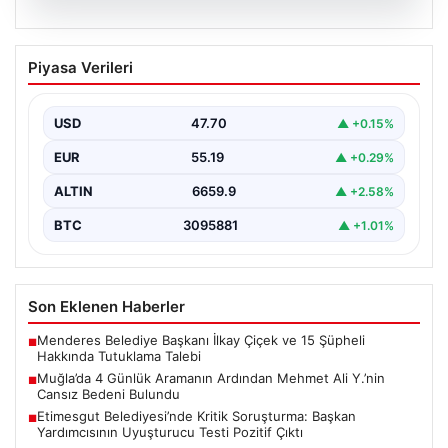
06.08.2026
Muğla’da 4 Günlük Aramanın Ardından
Piyasa Verileri
Mehmet Ali Y.’nin Cansız Bedeni
Bulundu
USD
47.70
▲ +0.15%
Muğla'nın Seydikemer ilçesinde, dört gün boyunca
ailesi ve yakınları tarafından kayıp olarak aranan 41…
EUR
55.19
▲ +0.29%
ALTIN
6659.9
▲ +2.58%
BTC
3095881
▲ +1.01%
Son Eklenen Haberler
Menderes Belediye Başkanı İlkay Çiçek ve 15 Şüpheli
■
Hakkında Tutuklama Talebi
Muğla’da 4 Günlük Aramanın Ardından Mehmet Ali Y.’nin
■
Cansız Bedeni Bulundu
Etimesgut Belediyesi’nde Kritik Soruşturma: Başkan
■
Yardımcısının Uyuşturucu Testi Pozitif Çıktı