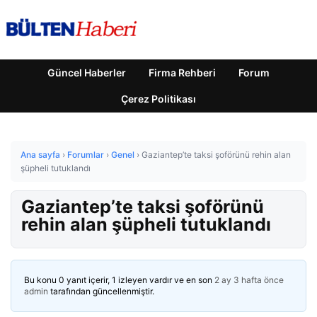
Güncel Haberler
Firma Rehberi
Forum
Çerez Politikası
Ana sayfa
›
Forumlar
›
Genel
›
Gaziantep’te taksi şoförünü rehin alan
şüpheli tutuklandı
Gaziantep’te taksi şoförünü
rehin alan şüpheli tutuklandı
Bu konu 0 yanıt içerir, 1 izleyen vardır ve en son
2 ay 3 hafta önce
admin
tarafından güncellenmiştir.