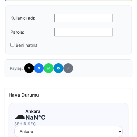
Kullanıcı adı:
Parola:
Beni hatırla
Paylaş:
Hava Durumu
☁
Ankara
NaN°C
ŞEHIR SEÇ