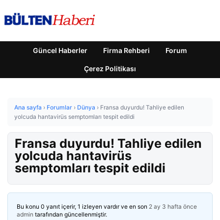
Güncel Haberler
Firma Rehberi
Forum
Çerez Politikası
Ana sayfa
›
Forumlar
›
Dünya
›
Fransa duyurdu! Tahliye edilen
yolcuda hantavirüs semptomları tespit edildi
Fransa duyurdu! Tahliye edilen
yolcuda hantavirüs
semptomları tespit edildi
Bu konu 0 yanıt içerir, 1 izleyen vardır ve en son
2 ay 3 hafta önce
admin
tarafından güncellenmiştir.