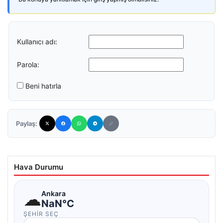
Kullanıcı adı:
Parola:
Beni hatırla
Paylaş:
Hava Durumu
☁
Ankara
NaN°C
ŞEHIR SEÇ