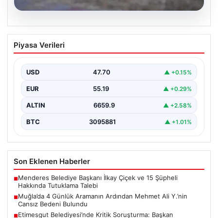
06.08.2026
Muğla’da 4 Günlük Aramanın Ardından
Piyasa Verileri
Mehmet Ali Y.’nin Cansız Bedeni
Bulundu
USD
47.70
▲ +0.15%
Muğla'nın Seydikemer ilçesinde, dört gün boyunca
ailesi ve yakınları tarafından kayıp olarak aranan 41…
EUR
55.19
▲ +0.29%
ALTIN
6659.9
▲ +2.58%
BTC
3095881
▲ +1.01%
Son Eklenen Haberler
Menderes Belediye Başkanı İlkay Çiçek ve 15 Şüpheli
■
Hakkında Tutuklama Talebi
Muğla’da 4 Günlük Aramanın Ardından Mehmet Ali Y.’nin
■
Cansız Bedeni Bulundu
Etimesgut Belediyesi’nde Kritik Soruşturma: Başkan
■