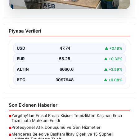
08.08.2026
Profesyonel Atık Dönüşümü ve Geri
Piyasa Verileri
Hizmetleri
Günümüzde gelişen dijitalleşme ile şirketler altyapı
envanterlerini belirli periyotlarla güncellemektedir.
USD
47.74
▲ +0.18%
Yapılan yenileme süreçlerinde boşta…
EUR
55.25
▲ +0.32%
ALTIN
6660.6
▲ +2.59%
BTC
3097948
▲ +0.08%
Son Eklenen Haberler
Yargıtay’dan Emsal Karar: Kişisel Temizlikten Kaçınan Koca
■
Tazminata Mahkum Edildi
Profesyonel Atık Dönüşümü ve Geri Hizmetleri
■
Menderes Belediye Başkanı İlkay Çiçek ve 15 Şüpheli
■