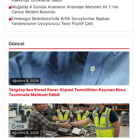
Hakkında Tutuklama Talebi
Muğla’da 4 Günlük Aramanın Ardından Mehmet Ali Y.’nin
■
Cansız Bedeni Bulundu
Etimesgut Belediyesi’nde Kritik Soruşturma: Başkan
■
Yardımcısının Uyuşturucu Testi Pozitif Çıktı
Güncel
Ağustos 8, 2026
Yargıtay’dan Emsal Karar: Kişisel Temizlikten Kaçınan Koca
Tazminata Mahkum Edildi
Ağustos 8, 2026