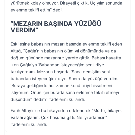
yürütmek kolay olmuyor. Dirayetli çıktık. Üç yılın sonunda
evlenme teklifi ettim” dedi.
“MEZARIN BAŞINDA YÜZÜĞÜ
VERDİM”
Eski eşine babasının mezarı başında evlenme teklifi eden
Altuğ, “Çağla’nın babasının ölüm yıl dönümünde ya da
doğum gününde mezarını ziyarete gittik. Babası hayatta
iken Çağla’ya ‘Babandan isteyeceğim seni’ diye
takılıyordum. Mezarın başında ‘Sana demiştim seni
babandan isteyeceğim’ diye. Sonra da yüzüğü verdim.
‘Buraya geldiğinde her zaman kendini iyi hissetmeni
istiyorum. Onun için burada sana evlenme teklifi etmeyi
düşündüm’ dedim” ifadelerini kullandı.
Fatih Altaylı ise bu hikayeden etkilenerek “Müthiş hikaye.
Vallahi ağlarım. Çok hoşuma gitti. Ne iyi adamsın”
ifadelerini kullandı.