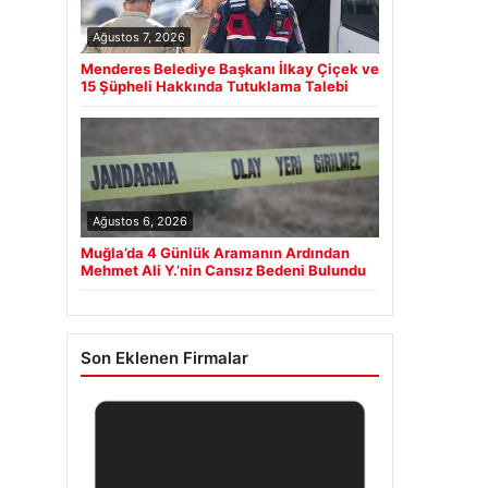
Ağustos 7, 2026
Menderes Belediye Başkanı İlkay Çiçek ve
15 Şüpheli Hakkında Tutuklama Talebi
Ağustos 6, 2026
Muğla’da 4 Günlük Aramanın Ardından
Mehmet Ali Y.’nin Cansız Bedeni Bulundu
Son Eklenen Firmalar