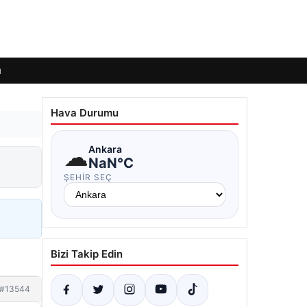
ı
Hava Durumu
☁
Ankara
NaN°C
ŞEHIR SEÇ
Bizi Takip Edin
#13544