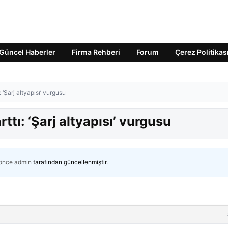
Güncel Haberler
Firma Rehberi
Forum
Çerez Politikas
ı: ‘Şarj altyapısı’ vurgusu
arttı: ‘Şarj altyapısı’ vurgusu
 önce
admin
tarafından güncellenmiştir.