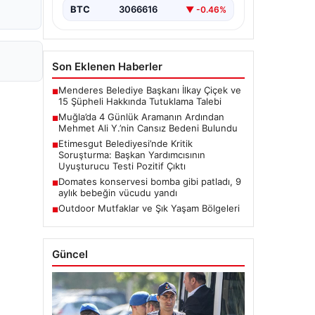
BTC
3066616
▼ -0.46%
Son Eklenen Haberler
Menderes Belediye Başkanı İlkay Çiçek ve
■
15 Şüpheli Hakkında Tutuklama Talebi
Muğla’da 4 Günlük Aramanın Ardından
■
Mehmet Ali Y.’nin Cansız Bedeni Bulundu
Etimesgut Belediyesi’nde Kritik
■
Soruşturma: Başkan Yardımcısının
Uyuşturucu Testi Pozitif Çıktı
Domates konservesi bomba gibi patladı, 9
■
aylık bebeğin vücudu yandı
Outdoor Mutfaklar ve Şık Yaşam Bölgeleri
■
Güncel