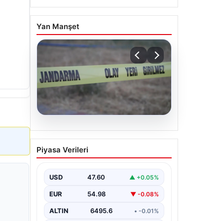
Yan Manşet
06.08.2026
Muğla’da 4 Günlük
Piyasa Verileri
Aramanın Ardından
Mehmet Ali Y.’nin Cansız
Bedeni Bulundu
USD
47.60
▲ +0.05%
Muğla'nın Seydikemer ilçesinde,
EUR
54.98
▼ -0.08%
dört gün boyunca ailesi ve yakınları
tarafından kayıp olarak aranan 41…
ALTIN
6495.6
• -0.01%