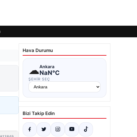
ı
Hava Durumu
☁
Ankara
NaN°C
ŞEHIR SEÇ
Bizi Takip Edin
#13849