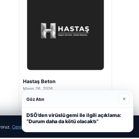
Hastaş Beton
Mayıs 26, 2026
×
Göz Atın
DSÖ’den virüslü gemi ile ilgili açıklama:
“Durum daha da kötü olacaktı”
ıyoruz.
Çerez Politikamız
Reddet
Kabul Et