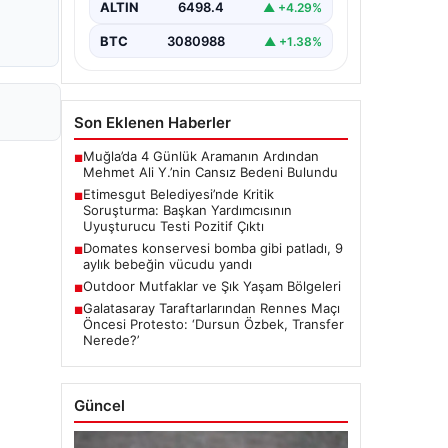
ALTIN
6498.4
▲ +4.29%
çıkmaya devam ediyor. Başkan…
BTC
3080988
▲ +1.38%
Son Eklenen Haberler
Muğla’da 4 Günlük Aramanın Ardından
■
Mehmet Ali Y.’nin Cansız Bedeni Bulundu
Etimesgut Belediyesi’nde Kritik
■
Soruşturma: Başkan Yardımcısının
Uyuşturucu Testi Pozitif Çıktı
Domates konservesi bomba gibi patladı, 9
■
aylık bebeğin vücudu yandı
Outdoor Mutfaklar ve Şık Yaşam Bölgeleri
■
Galatasaray Taraftarlarından Rennes Maçı
■
Öncesi Protesto: ‘Dursun Özbek, Transfer
Nerede?’
Güncel