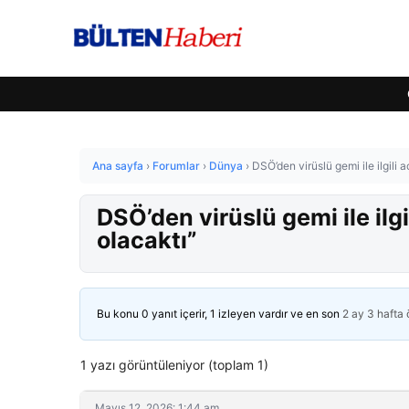
Ana sayfa
›
Forumlar
›
Dünya
›
DSÖ’den virüslü gemi ile ilgili
DSÖ’den virüslü gemi ile il
olacaktı”
Bu konu 0 yanıt içerir, 1 izleyen vardır ve en son
2 ay 3 hafta
1 yazı görüntüleniyor (toplam 1)
Mayıs 12, 2026: 1:44 am