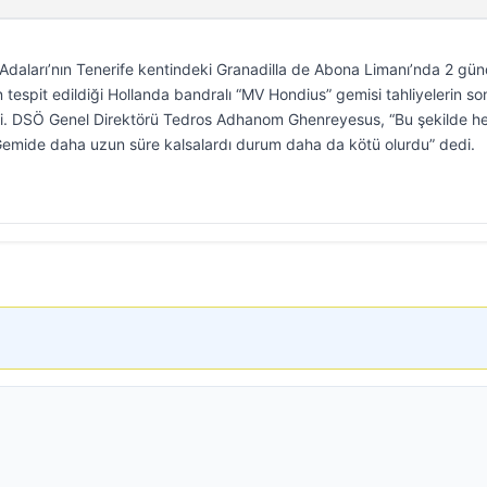
daları’nın Tenerife kentindeki Granadilla de Abona Limanı’nda 2 gün
 tespit edildiği Hollanda bandralı “MV Hondius” gemisi tahliyelerin so
ti. DSÖ Genel Direktörü Tedros Adhanom Ghenreyesus, “Bu şekilde h
Gemide daha uzun süre kalsalardı durum daha da kötü olurdu” dedi.