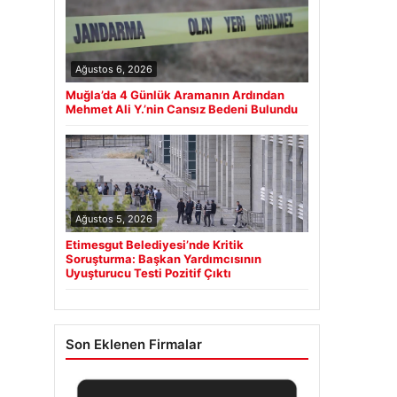
Ağustos 6, 2026
Muğla’da 4 Günlük Aramanın Ardından
Mehmet Ali Y.’nin Cansız Bedeni Bulundu
Ağustos 5, 2026
Etimesgut Belediyesi’nde Kritik
Soruşturma: Başkan Yardımcısının
Uyuşturucu Testi Pozitif Çıktı
Son Eklenen Firmalar