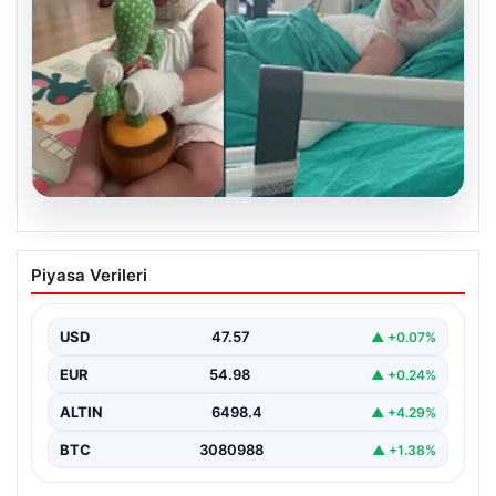
04.08.2026
Domates konservesi bomba gibi patladı,
Piyasa Verileri
9 aylık bebeğin vücudu yandı
USD
47.57
▲ +0.07%
EUR
54.98
▲ +0.24%
ALTIN
6498.4
▲ +4.29%
BTC
3080988
▲ +1.38%