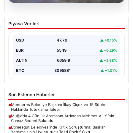
06.08.2026
Muğla’da 4 Günlük Aramanın Ardından
Piyasa Verileri
Mehmet Ali Y.’nin Cansız Bedeni
Bulundu
USD
47.70
▲ +0.15%
Muğla'nın Seydikemer ilçesinde, dört gün boyunca
ailesi ve yakınları tarafından kayıp olarak aranan 41…
EUR
55.19
▲ +0.29%
ALTIN
6659.9
▲ +2.58%
BTC
3095881
▲ +1.01%
Son Eklenen Haberler
Menderes Belediye Başkanı İlkay Çiçek ve 15 Şüpheli
■
Hakkında Tutuklama Talebi
Muğla’da 4 Günlük Aramanın Ardından Mehmet Ali Y.’nin
■
Cansız Bedeni Bulundu
Etimesgut Belediyesi’nde Kritik Soruşturma: Başkan
■
Yardımcısının Uyuşturucu Testi Pozitif Çıktı