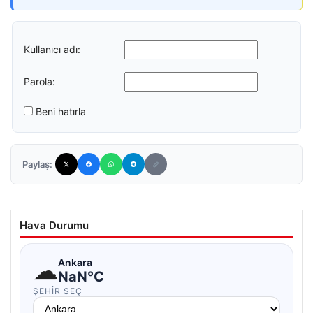
Kullanıcı adı:
Parola:
Beni hatırla
Paylaş:
Hava Durumu
☁
Ankara
NaN°C
ŞEHIR SEÇ