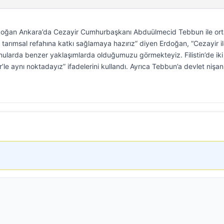
oğan Ankara’da Cezayir Cumhurbaşkanı Abduülmecid Tebbun ile or
n tarımsal refahına katkı sağlamaya hazırız” diyen Erdoğan, “Cezayir i
konularda benzer yaklaşımlarda olduğumuzu görmekteyiz. Filistin’de iki
e aynı noktadayız” ifadelerini kullandı. Ayrıca Tebbun’a devlet nişan