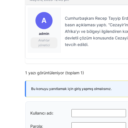
Cumhurbaşkanı Recep Tayyip Erd
A
basın açıklaması yaptı. “Cezayir’i
Afrika’yı ve bölgeyi ilgilendiren 
admin
devletli çözüm konusunda Cezayir’l
Anahtar
tevcih edildi.
yönetici
1 yazı görüntüleniyor (toplam 1)
Bu konuyu yanıtlamak için giriş yapmış olmalısınız.
Kullanıcı adı:
Parola: