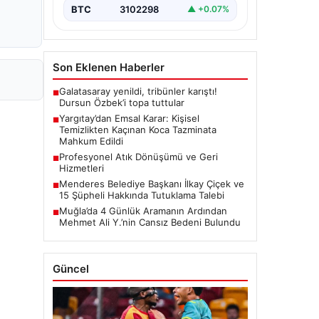
BTC
3102298
▲ +0.07%
Son Eklenen Haberler
Galatasaray yenildi, tribünler karıştı!
■
Dursun Özbek’i topa tuttular
Yargıtay’dan Emsal Karar: Kişisel
■
Temizlikten Kaçınan Koca Tazminata
Mahkum Edildi
Profesyonel Atık Dönüşümü ve Geri
■
Hizmetleri
Menderes Belediye Başkanı İlkay Çiçek ve
■
15 Şüpheli Hakkında Tutuklama Talebi
Muğla’da 4 Günlük Aramanın Ardından
■
Mehmet Ali Y.’nin Cansız Bedeni Bulundu
Güncel