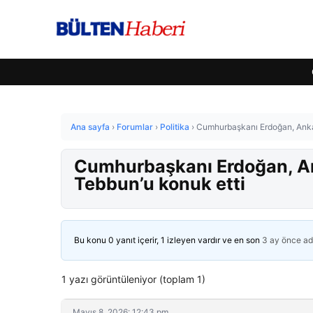
Ana sayfa
›
Forumlar
›
Politika
›
Cumhurbaşkanı Erdoğan, Anka
Cumhurbaşkanı Erdoğan, A
Tebbun’u konuk etti
Bu konu 0 yanıt içerir, 1 izleyen vardır ve en son
3 ay önce
ad
1 yazı görüntüleniyor (toplam 1)
Mayıs 8, 2026: 12:43 pm