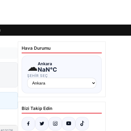
ı
Hava Durumu
☁
Ankara
NaN°C
ŞEHIR SEÇ
Bizi Takip Edin
#13176