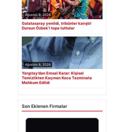
Ağustos 9, 2026
Galatasaray yenildi, tribünler karıştı!
Dursun Özbek’i topa tuttular
Ağustos 8, 2026
Yargıtay’dan Emsal Karar: Kişisel
Temizlikten Kaçınan Koca Tazminata
Mahkum Edildi
Son Eklenen Firmalar