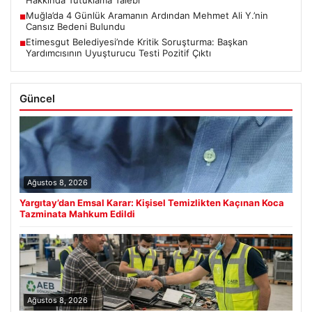
Hakkında Tutuklama Talebi
Muğla’da 4 Günlük Aramanın Ardından Mehmet Ali Y.’nin
■
Cansız Bedeni Bulundu
Etimesgut Belediyesi’nde Kritik Soruşturma: Başkan
■
Yardımcısının Uyuşturucu Testi Pozitif Çıktı
Güncel
Ağustos 8, 2026
Yargıtay’dan Emsal Karar: Kişisel Temizlikten Kaçınan Koca
Tazminata Mahkum Edildi
Ağustos 8, 2026