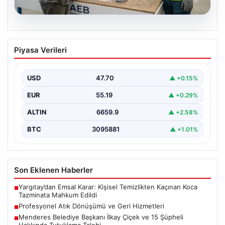
08.08.2026
Profesyonel Atık Dönüşümü ve Geri
Piyasa Verileri
Hizmetleri
Günümüzde gelişen dijitalleşme ile şirketler altyapı
envanterlerini belirli periyotlarla güncellemektedir.
USD
47.70
▲ +0.15%
Yapılan yenileme süreçlerinde boşta…
EUR
55.19
▲ +0.29%
ALTIN
6659.9
▲ +2.58%
BTC
3095881
▲ +1.01%
Son Eklenen Haberler
Yargıtay’dan Emsal Karar: Kişisel Temizlikten Kaçınan Koca
■
Tazminata Mahkum Edildi
Profesyonel Atık Dönüşümü ve Geri Hizmetleri
■
Menderes Belediye Başkanı İlkay Çiçek ve 15 Şüpheli
■