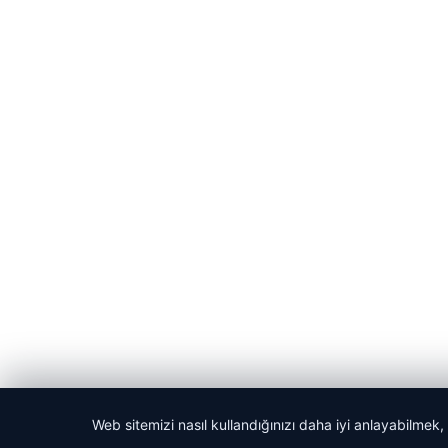
Web sitemizi nasıl kullandığınızı daha iyi anlayabilmek,
© 2026 Bülten Haberi