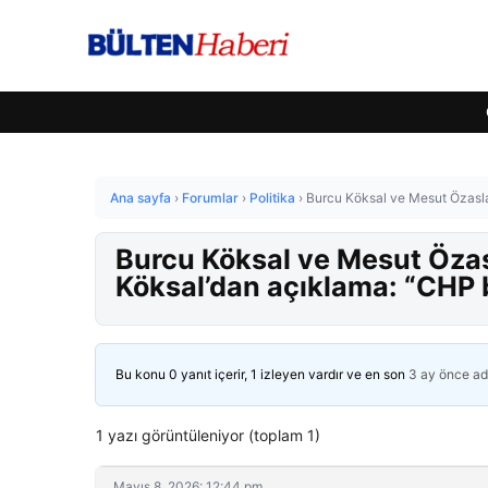
Ana sayfa
›
Forumlar
›
Politika
›
Burcu Köksal ve Mesut Özasla
Burcu Köksal ve Mesut Özas
Köksal’dan açıklama: “CHP 
Bu konu 0 yanıt içerir, 1 izleyen vardır ve en son
3 ay önce
ad
1 yazı görüntüleniyor (toplam 1)
Mayıs 8, 2026: 12:44 pm