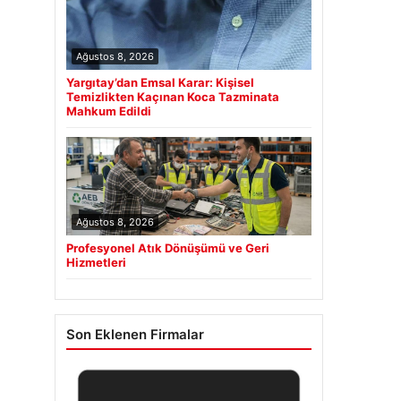
Ağustos 8, 2026
Yargıtay’dan Emsal Karar: Kişisel
Temizlikten Kaçınan Koca Tazminata
Mahkum Edildi
Ağustos 8, 2026
Profesyonel Atık Dönüşümü ve Geri
Hizmetleri
Son Eklenen Firmalar