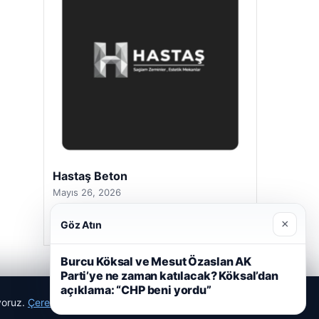
Hastaş Beton
Mayıs 26, 2026
×
Göz Atın
Burcu Köksal ve Mesut Özaslan AK
Parti’ye ne zaman katılacak? Köksal’dan
açıklama: “CHP beni yordu”
ıyoruz.
Çerez Politikamız
Reddet
Kabul Et