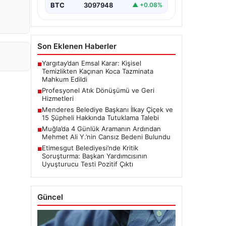
BTC
3097948
▲ +0.08%
Son Eklenen Haberler
Yargıtay’dan Emsal Karar: Kişisel
■
Temizlikten Kaçınan Koca Tazminata
Mahkum Edildi
Profesyonel Atık Dönüşümü ve Geri
■
Hizmetleri
Menderes Belediye Başkanı İlkay Çiçek ve
■
15 Şüpheli Hakkında Tutuklama Talebi
Muğla’da 4 Günlük Aramanın Ardından
■
Mehmet Ali Y.’nin Cansız Bedeni Bulundu
Etimesgut Belediyesi’nde Kritik
■
Soruşturma: Başkan Yardımcısının
Uyuşturucu Testi Pozitif Çıktı
Güncel