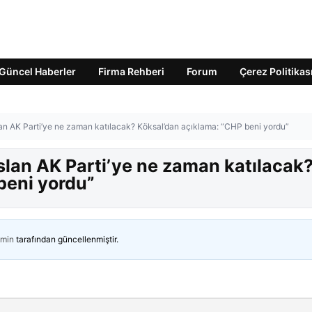
Güncel Haberler
Firma Rehberi
Forum
Çerez Politikas
n AK Parti’ye ne zaman katılacak? Köksal’dan açıklama: “CHP beni yordu”
lan AK Parti’ye ne zaman katılacak
beni yordu”
min
tarafından güncellenmiştir.