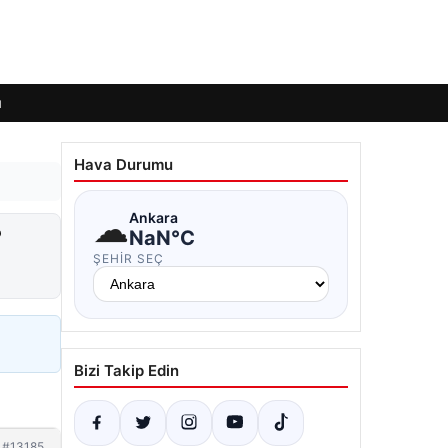
ı
Hava Durumu
☁
Ankara
?
NaN°C
ŞEHIR SEÇ
Bizi Takip Edin
#13185