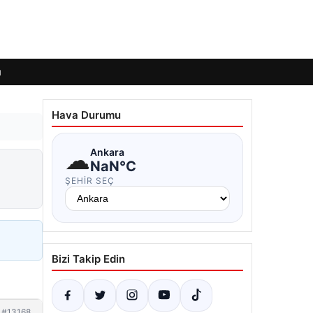
ı
Hava Durumu
☁
Ankara
NaN°C
ŞEHIR SEÇ
Bizi Takip Edin
#13168