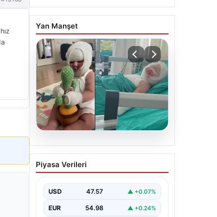
Yan Manşet
hız
da
04.08.2026
Domates konservesi
Piyasa Verileri
bomba gibi patladı, 9 aylık
bebeğin vücudu yandı
USD
47.57
▲ +0.07%
EUR
54.98
▲ +0.24%