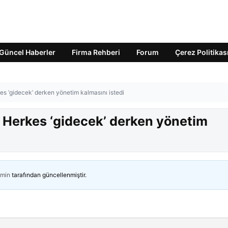
Güncel Haberler
Firma Rehberi
Forum
Çerez Politikas
rkes ‘gidecek’ derken yönetim kalmasını istedi
ı! Herkes ‘gidecek’ derken yönetim
min
tarafından güncellenmiştir.