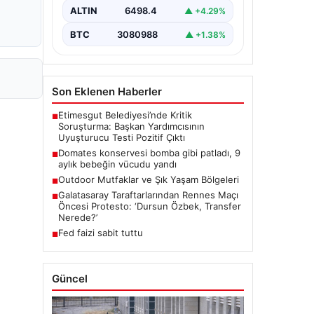
ALTIN
6498.4
▲ +4.29%
BTC
3080988
▲ +1.38%
Son Eklenen Haberler
Etimesgut Belediyesi’nde Kritik
■
Soruşturma: Başkan Yardımcısının
Uyuşturucu Testi Pozitif Çıktı
Domates konservesi bomba gibi patladı, 9
■
aylık bebeğin vücudu yandı
Outdoor Mutfaklar ve Şık Yaşam Bölgeleri
■
Galatasaray Taraftarlarından Rennes Maçı
■
Öncesi Protesto: ‘Dursun Özbek, Transfer
Nerede?’
Fed faizi sabit tuttu
■
Güncel