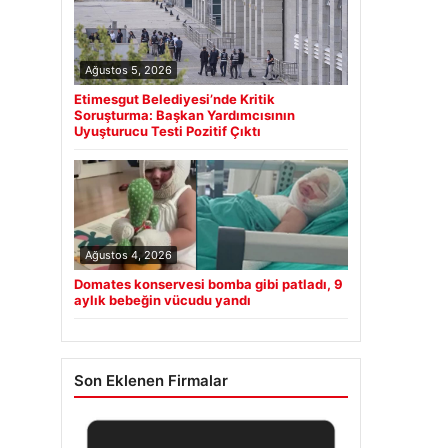
Ağustos 5, 2026
Etimesgut Belediyesi’nde Kritik
Soruşturma: Başkan Yardımcısının
Uyuşturucu Testi Pozitif Çıktı
Ağustos 4, 2026
Domates konservesi bomba gibi patladı, 9
aylık bebeğin vücudu yandı
Son Eklenen Firmalar