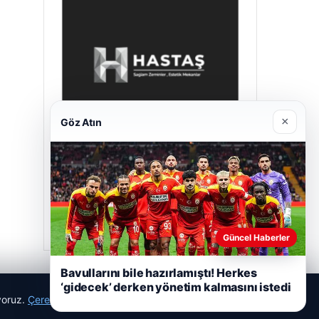
×
Göz Atın
Hastaş Beton
Mayıs 26, 2026
Güncel Haberler
Bavullarını bile hazırlamıştı! Herkes
‘gidecek’ derken yönetim kalmasını istedi
ıyoruz.
Çerez Politikamız
Reddet
Kabul Et