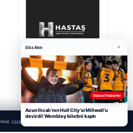
×
Göz Atın
Hastaş Beton
Mayıs 26, 2026
Güncel Haberler
Acun Ilıcalı’nın Hull City’si Millwall’u
devirdi! Wembley biletini kaptı
ıyoruz.
Çerez Politikamız
Reddet
Kabul Et