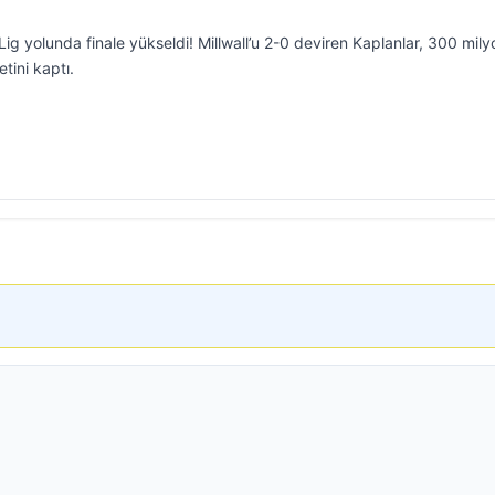
r Lig yolunda finale yükseldi! Millwall’u 2-0 deviren Kaplanlar, 300 mily
tini kaptı.