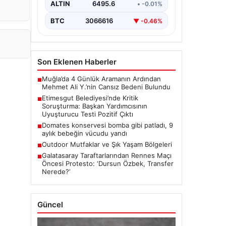
ALTIN
6495.6
• -0.01%
çıkmaya devam ediyor. Başkan…
BTC
3066616
▼ -0.46%
Son Eklenen Haberler
Muğla’da 4 Günlük Aramanın Ardından
■
Mehmet Ali Y.’nin Cansız Bedeni Bulundu
Etimesgut Belediyesi’nde Kritik
■
Soruşturma: Başkan Yardımcısının
Uyuşturucu Testi Pozitif Çıktı
Domates konservesi bomba gibi patladı, 9
■
aylık bebeğin vücudu yandı
Outdoor Mutfaklar ve Şık Yaşam Bölgeleri
■
Galatasaray Taraftarlarından Rennes Maçı
■
Öncesi Protesto: ‘Dursun Özbek, Transfer
Nerede?’
Güncel