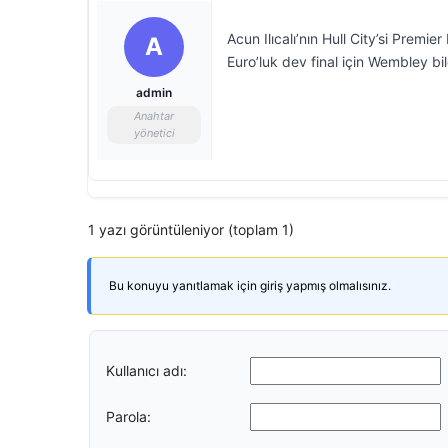
Acun Ilıcalı’nın Hull City’si Premie
A
Euro’luk dev final için Wembley bile
admin
Anahtar
yönetici
1 yazı görüntüleniyor (toplam 1)
Bu konuyu yanıtlamak için giriş yapmış olmalısınız.
Kullanıcı adı:
Parola: