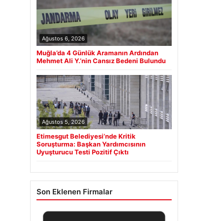
Ağustos 6, 2026
Muğla’da 4 Günlük Aramanın Ardından
Mehmet Ali Y.’nin Cansız Bedeni Bulundu
Ağustos 5, 2026
Etimesgut Belediyesi’nde Kritik
Soruşturma: Başkan Yardımcısının
Uyuşturucu Testi Pozitif Çıktı
Son Eklenen Firmalar