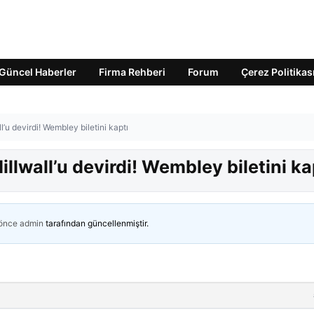
Güncel Haberler
Firma Rehberi
Forum
Çerez Politikas
all’u devirdi! Wembley biletini kaptı
Millwall’u devirdi! Wembley biletini ka
 önce
admin
tarafından güncellenmiştir.