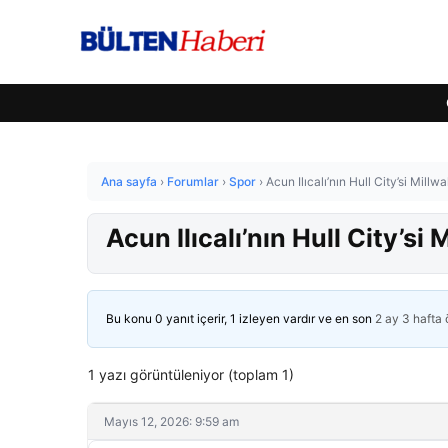
Ana sayfa
›
Forumlar
›
Spor
›
Acun Ilıcalı’nın Hull City’si Millw
Acun Ilıcalı’nın Hull City’si 
Bu konu 0 yanıt içerir, 1 izleyen vardır ve en son
2 ay 3 hafta
1 yazı görüntüleniyor (toplam 1)
Mayıs 12, 2026: 9:59 am