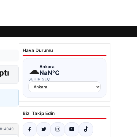
ı
Hava Durumu
☁
Ankara
ptı
NaN°C
ŞEHIR SEÇ
Bizi Takip Edin
#14049