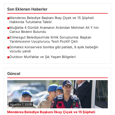
Son Eklenen Haberler
Menderes Belediye Başkanı İlkay Çiçek ve 15 Şüpheli
■
Hakkında Tutuklama Talebi
Muğla’da 4 Günlük Aramanın Ardından Mehmet Ali Y.’nin
■
Cansız Bedeni Bulundu
Etimesgut Belediyesi’nde Kritik Soruşturma: Başkan
■
Yardımcısının Uyuşturucu Testi Pozitif Çıktı
Domates konservesi bomba gibi patladı, 9 aylık bebeğin
■
vücudu yandı
Outdoor Mutfaklar ve Şık Yaşam Bölgeleri
■
Güncel
Ağustos 7, 2026
Menderes Belediye Başkanı İlkay Çiçek ve 15 Şüpheli