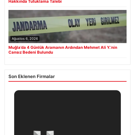
Hakkında Tutuklama Talebi
Ağustos 6, 2026
Muğla’da 4 Günlük Aramanın Ardından Mehmet Ali Y.’nin
Cansız Bedeni Bulundu
Son Eklenen Firmalar