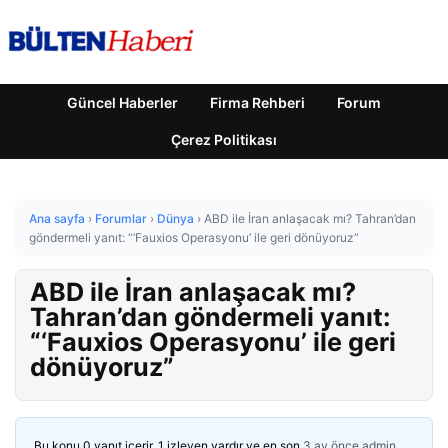
Güncel Haberler
Firma Rehberi
Forum
Çerez Politikası
Ana sayfa
›
Forumlar
›
Dünya
›
ABD ile İran anlaşacak mı? Tahran’dan
göndermeli yanıt: “‘Fauxios Operasyonu’ ile geri dönüyoruz”
ABD ile İran anlaşacak mı?
Tahran’dan göndermeli yanıt:
“‘Fauxios Operasyonu’ ile geri
dönüyoruz”
Bu konu 0 yanıt içerir, 1 izleyen vardır ve en son
3 ay önce
admin