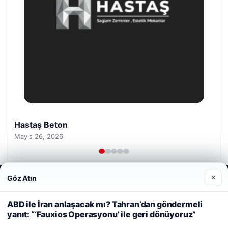
Hastaş Beton
Mayıs 26, 2026
×
Göz Atın
Web sitemizi nasıl kullandığınızı daha iyi anlayabilmek,
deneyiminizi kişiselleştirmek ve geliştirmek amacıyla çerezler
kullanıyoruz.
Çerez Politikamız
ABD ile İran anlaşacak mı? Tahran’dan göndermeli
yanıt: “‘Fauxios Operasyonu’ ile geri dönüyoruz”
Reddet
Kabul Et
© 2026 Bülten Haberi