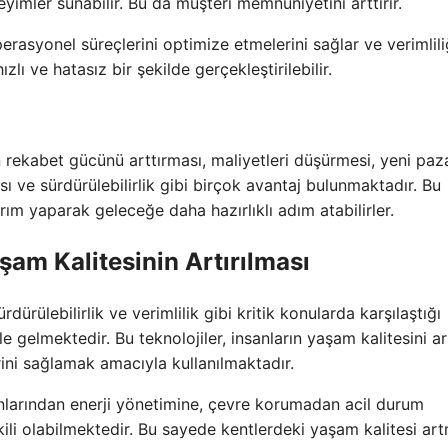
neyimler sunabilir. Bu da müşteri memnuniyetini arttırır.
perasyonel süreçlerini optimize etmelerini sağlar ve verimlili
lı ve hatasız bir şekilde gerçekleştirilebilir.
n rekabet gücünü arttırması, maliyetleri düşürmesi, yeni paz
ı ve sürdürülebilirlik gibi birçok avantaj bulunmaktadır. Bu
rım yaparak geleceğe daha hazırlıklı adım atabilirler.
şam Kalitesinin Artırılması
dürülebilirlik ve verimlilik gibi kritik konularda karşılaştığı
e gelmektedir. Bu teknolojiler, insanların yaşam kalitesini a
rini sağlamak amacıyla kullanılmaktadır.
orunlarından enerji yönetimine, çevre korumadan acil durum
li olabilmektedir. Bu sayede kentlerdeki yaşam kalitesi ar