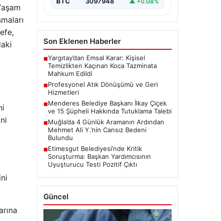
BTC
3097948
▲ +0.08%
 Yaşam
şmaları
efe,
Son Eklenen Haberler
daki
Yargıtay’dan Emsal Karar: Kişisel
■
Temizlikten Kaçınan Koca Tazminata
Mahkum Edildi
Profesyonel Atık Dönüşümü ve Geri
■
Hizmetleri
Menderes Belediye Başkanı İlkay Çiçek
■
ni
ve 15 Şüpheli Hakkında Tutuklama Talebi
ni
Muğla’da 4 Günlük Aramanın Ardından
■
Mehmet Ali Y.’nin Cansız Bedeni
Bulundu
Etimesgut Belediyesi’nde Kritik
■
Soruşturma: Başkan Yardımcısının
Uyuşturucu Testi Pozitif Çıktı
ini
Güncel
arına