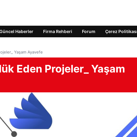
Güncel Haberler
Firma Rehberi
Forum
Çerez Politikas
rojeler_ Yaşam Ayavefe
lük Eden Projeler_ Yaşam