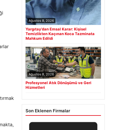
ği
Ağustos 8, 2026
Yargıtay’dan Emsal Karar: Kişisel
Temizlikten Kaçınan Koca Tazminata
Mahkum Edildi
arlar
Ağustos 8, 2026
Profesyonel Atık Dönüşümü ve Geri
Hizmetleri
rtırmak
Son Eklenen Firmalar
tmakta,