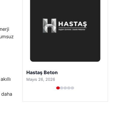
nerji
olumsuz
Prenses Night Club
kıllı
Nisan 29, 2026
r daha