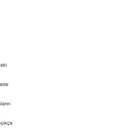
ceki
yede
lanır.
açıkça