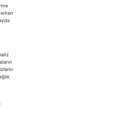
erme
 erken
fayda
naliz
aların
zlerin
ağlık
ı