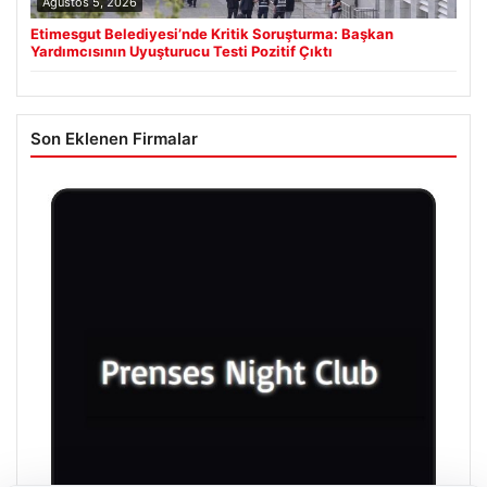
Ağustos 5, 2026
Etimesgut Belediyesi’nde Kritik Soruşturma: Başkan
Yardımcısının Uyuşturucu Testi Pozitif Çıktı
Son Eklenen Firmalar