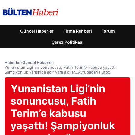
Güncel Haberler
Firma Rehberi
Forum
Çerez Politikası
Haberler
›
Güncel Haberler
›
Yunanistan Ligi’nin sonuncusu, Fatih Terim’e kabusu yaşattı!
Şampiyonluk yarışında ağır yara aldılar…Avrupadan Futbol
Yunanistan Ligi’nin
sonuncusu, Fatih
Terim’e kabusu
yaşattı! Şampiyonluk