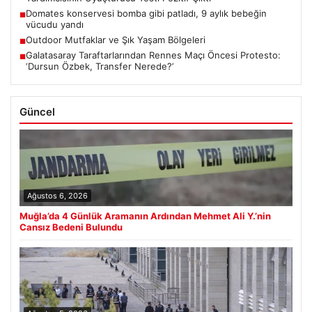
Domates konservesi bomba gibi patladı, 9 aylık bebeğin
■
vücudu yandı
Outdoor Mutfaklar ve Şık Yaşam Bölgeleri
■
Galatasaray Taraftarlarından Rennes Maçı Öncesi Protesto:
■
‘Dursun Özbek, Transfer Nerede?’
Güncel
Ağustos 6, 2026
Muğla’da 4 Günlük Aramanın Ardından Mehmet Ali Y.’nin
Cansız Bedeni Bulundu