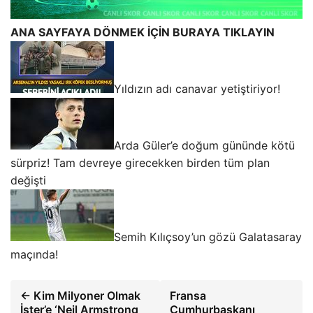
ANA SAYFAYA DÖNMEK İÇİN BURAYA TIKLAYIN
Yıldızın adı canavar yetiştiriyor!
Arda Güler’e doğum gününde kötü
sürpriz! Tam devreye girecekken birden tüm plan
değişti
Semih Kılıçsoy’un gözü Galatasaray
maçında!
← Kim Milyoner Olmak
Fransa
İster’e ‘Neil Armstrong
Cumhurbaşkanı