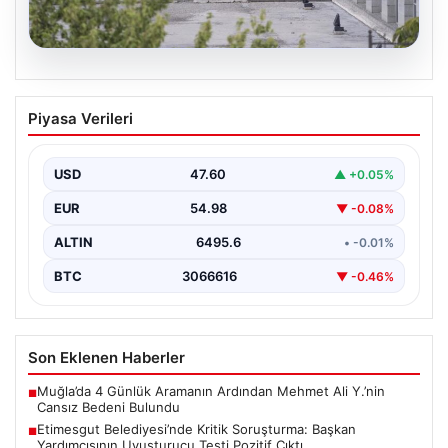
05.08.2026
Etimesgut Belediyesi’nde Kritik
Piyasa Verileri
Soruşturma: Başkan Yardımcısının
Uyuşturucu Testi Pozitif Çıktı
USD
47.60
▲ +0.05%
Ankara’da Etimesgut Belediyesi’ne ilişkin yürütülen
kapsamlı soruşturmanın detayları gün yüzüne çıkmaya
EUR
54.98
▼ -0.08%
devam ediyor. Başkan…
ALTIN
6495.6
• -0.01%
BTC
3066616
▼ -0.46%
Son Eklenen Haberler
Muğla’da 4 Günlük Aramanın Ardından Mehmet Ali Y.’nin
■
Cansız Bedeni Bulundu
Etimesgut Belediyesi’nde Kritik Soruşturma: Başkan
■
Yardımcısının Uyuşturucu Testi Pozitif Çıktı