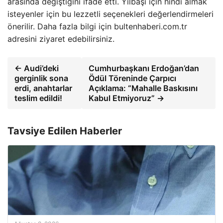
arasında değiştiğini ifade etti. Yılbaşı için hindi almak
isteyenler için bu lezzetli seçenekleri değerlendirmeleri
önerilir. Daha fazla bilgi için bultenhaberi.com.tr
adresini ziyaret edebilirsiniz.
← Audi’deki
Cumhurbaşkanı Erdoğan’dan
gerginlik sona
Ödül Töreninde Çarpıcı
erdi, anahtarlar
Açıklama: “Mahalle Baskısını
teslim edildi!
Kabul Etmiyoruz” →
Tavsiye Edilen Haberler