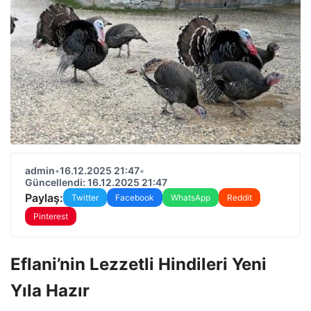
admin
•
16.12.2025 21:47
•
Güncellendi: 16.12.2025 21:47
Paylaş:
Twitter
Facebook
WhatsApp
Reddit
Pinterest
Eflani’nin Lezzetli Hindileri Yeni
Yıla Hazır