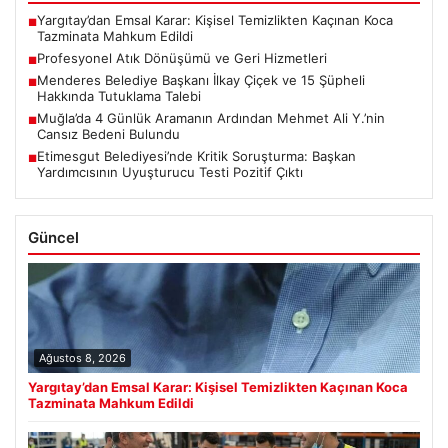
Yargıtay’dan Emsal Karar: Kişisel Temizlikten Kaçınan Koca
■
Tazminata Mahkum Edildi
Profesyonel Atık Dönüşümü ve Geri Hizmetleri
■
Menderes Belediye Başkanı İlkay Çiçek ve 15 Şüpheli
■
Hakkında Tutuklama Talebi
Muğla’da 4 Günlük Aramanın Ardından Mehmet Ali Y.’nin
■
Cansız Bedeni Bulundu
Etimesgut Belediyesi’nde Kritik Soruşturma: Başkan
■
Yardımcısının Uyuşturucu Testi Pozitif Çıktı
Güncel
Ağustos 8, 2026
Yargıtay’dan Emsal Karar: Kişisel Temizlikten Kaçınan Koca
Tazminata Mahkum Edildi