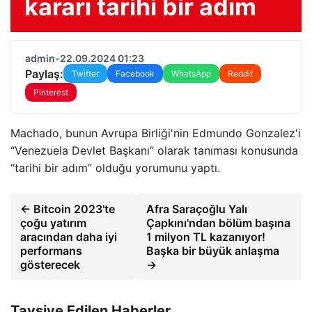
kararı tarihi bir adım
admin
•
22.09.2024 01:23
Paylaş:
Twitter
Facebook
WhatsApp
Reddit
Pinterest
Machado, bunun Avrupa Birliği'nin Edmundo Gonzalez'i
“Venezuela Devlet Başkanı” olarak tanıması konusunda
“tarihi bir adım” olduğu yorumunu yaptı.
← Bitcoin 2023'te
Afra Saraçoğlu Yalı
çoğu yatırım
Çapkını'ndan bölüm başına
aracından daha iyi
1 milyon TL kazanıyor!
performans
Başka bir büyük anlaşma
gösterecek
→
Tavsiye Edilen Haberler