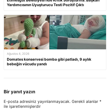
Etimesgut Belediyesi’nde Kritik Soruşturma: Başkan
Yardımcısının Uyuşturucu Testi Pozitif Çıktı
Ağustos 4, 2026
Domates konservesi bomba gibi patladı, 9 aylık
bebeğin vücudu yandı
Bir yanıt yazın
E-posta adresiniz yayınlanmayacak.
Gerekli alanlar
*
ile işaretlenmişlerdir