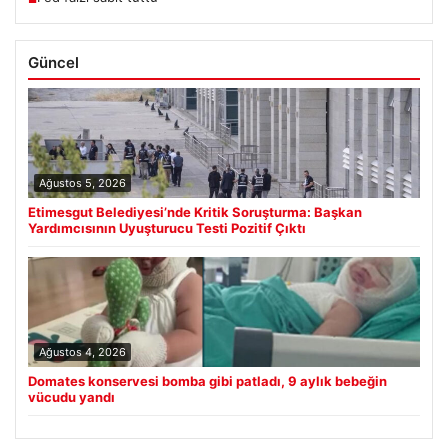
Güncel
Ağustos 5, 2026
Etimesgut Belediyesi’nde Kritik Soruşturma: Başkan
Yardımcısının Uyuşturucu Testi Pozitif Çıktı
Ağustos 4, 2026
Domates konservesi bomba gibi patladı, 9 aylık bebeğin
vücudu yandı