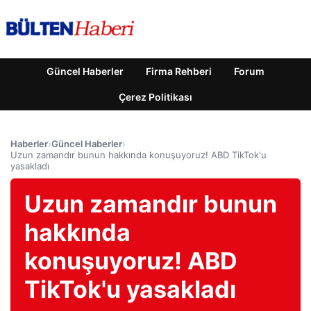
Güncel Haberler
Firma Rehberi
Forum
Çerez Politikası
Haberler
›
Güncel Haberler
›
Uzun zamandır bunun hakkında konuşuyoruz! ABD TikTok'u
yasakladı
Uzun zamandır bunun
hakkında
konuşuyoruz! ABD
TikTok'u yasakladı