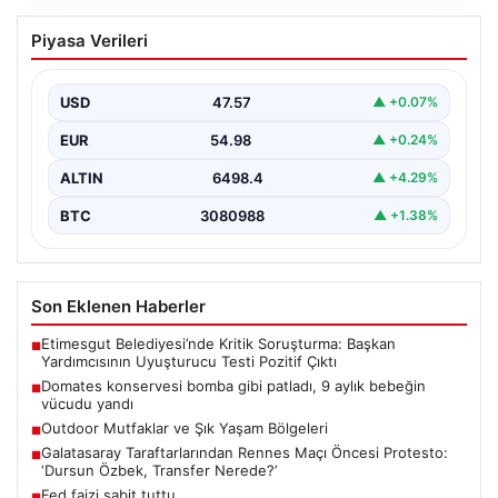
Domates konservesi bomba gibi patladı,
Piyasa Verileri
9 aylık bebeğin vücudu yandı
USD
47.57
▲ +0.07%
EUR
54.98
▲ +0.24%
ALTIN
6498.4
▲ +4.29%
BTC
3080988
▲ +1.38%
Son Eklenen Haberler
Etimesgut Belediyesi’nde Kritik Soruşturma: Başkan
■
Yardımcısının Uyuşturucu Testi Pozitif Çıktı
Domates konservesi bomba gibi patladı, 9 aylık bebeğin
■
vücudu yandı
Outdoor Mutfaklar ve Şık Yaşam Bölgeleri
■
Galatasaray Taraftarlarından Rennes Maçı Öncesi Protesto:
■
‘Dursun Özbek, Transfer Nerede?’
Fed faizi sabit tuttu
■