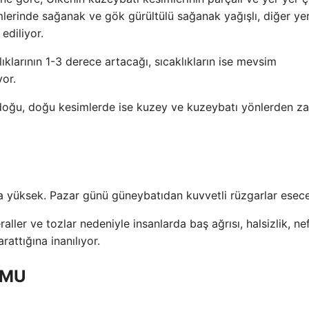
mlerinde sağanak ve gök gürültülü sağanak yağışlı, diğer ye
ediliyor.
klarının 1-3 derece artacağı, sıcaklıkların ise mevsim
yor.
ğu, doğu kesimlerde ise kuzey ve kuzeybatı yönlerden zay
ça yüksek. Pazar günü güneybatıdan kuvvetli rüzgarlar esec
ller ve tozlar nedeniyle insanlarda baş ağrısı, halsizlik, ne
rattığına inanılıyor.
UMU