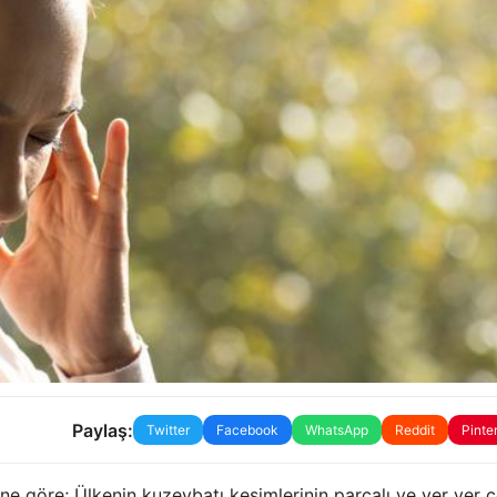
Paylaş:
Twitter
Facebook
WhatsApp
Reddit
Pinte
e göre; Ülkenin kuzeybatı kesimlerinin parçalı ve yer yer 