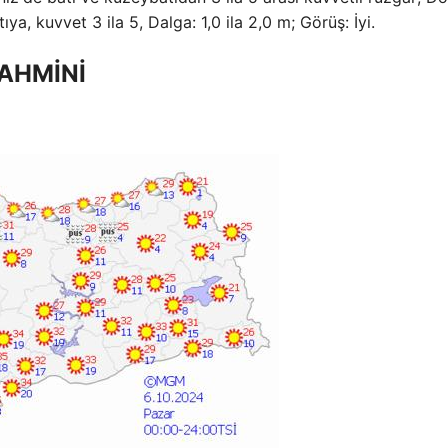
a, kuvvet 3 ila 5, Dalga: 1,0 ila 2,0 m; Görüş: İyi.
TAHMİNİ