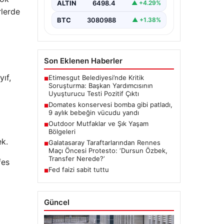
ALTIN
6498.4
▲ +4.29%
rlerde
BTC
3080988
▲ +1.38%
Son Eklenen Haberler
ıf,
Etimesgut Belediyesi’nde Kritik
■
Soruşturma: Başkan Yardımcısının
Uyuşturucu Testi Pozitif Çıktı
Domates konservesi bomba gibi patladı,
■
9 aylık bebeğin vücudu yandı
Outdoor Mutfaklar ve Şık Yaşam
■
Bölgeleri
ek.
Galatasaray Taraftarlarından Rennes
■
Maçı Öncesi Protesto: ‘Dursun Özbek,
Transfer Nerede?’
fes
Fed faizi sabit tuttu
■
Güncel