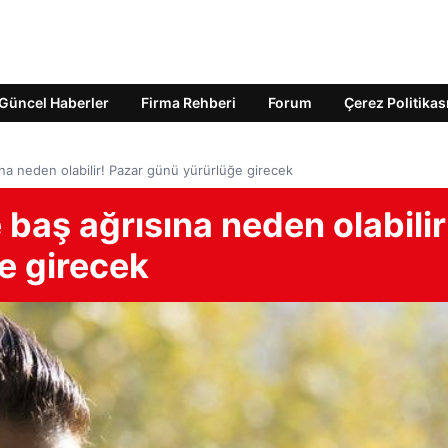
Güncel Haberler
Firma Rehberi
Forum
Çerez Politikas
na neden olabilir! Pazar günü yürürlüğe girecek
 baş ağrısına neden olabilir
e girecek