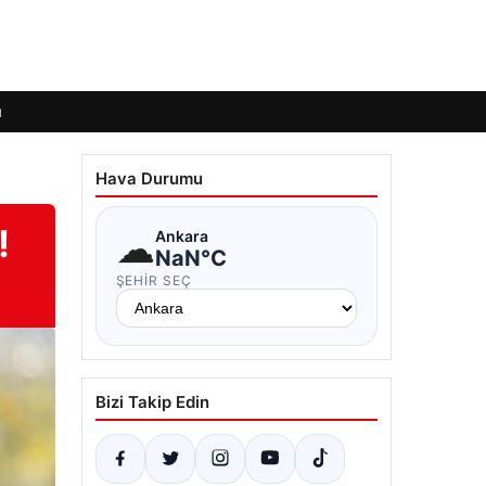
ı
Hava Durumu
!
☁
Ankara
NaN°C
ŞEHIR SEÇ
Bizi Takip Edin