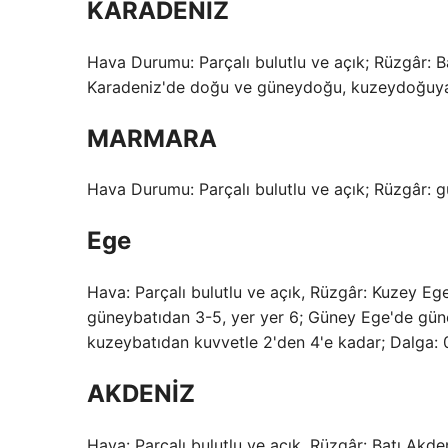
KARADENİZ
Hava Durumu: Parçalı bulutlu ve açık; Rüzgâr: 
Karadeniz'de doğu ve güneydoğu, kuzeydoğuya gör
MARMARA
Hava Durumu: Parçalı bulutlu ve açık; Rüzgâr: gü
Ege
Hava: Parçalı bulutlu ve açık, Rüzgâr: Kuzey 
güneybatıdan 3-5, yer yer 6; Güney Ege'de gü
kuzeybatıdan kuvvetle 2'den 4'e kadar; Dalga: 0,5
AKDENİZ
Hava: Parçalı bulutlu ve açık, Rüzgâr: Batı Akde