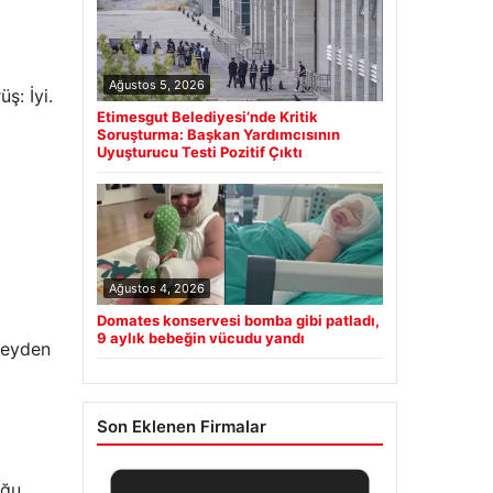
Ağustos 5, 2026
ş: İyi.
Etimesgut Belediyesi’nde Kritik
Soruşturma: Başkan Yardımcısının
Uyuşturucu Testi Pozitif Çıktı
Ağustos 4, 2026
Domates konservesi bomba gibi patladı,
9 aylık bebeğin vücudu yandı
neyden
Son Eklenen Firmalar
oğu