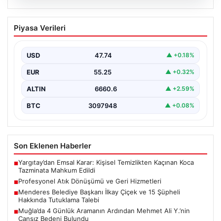
08.08.2026
Profesyonel Atık Dönüşümü ve Geri
Piyasa Verileri
Hizmetleri
Günümüzde gelişen dijitalleşme ile şirketler altyapı
envanterlerini belirli periyotlarla güncellemektedir.
USD
47.74
▲ +0.18%
Yapılan yenileme süreçlerinde boşta…
EUR
55.25
▲ +0.32%
ALTIN
6660.6
▲ +2.59%
BTC
3097948
▲ +0.08%
Son Eklenen Haberler
Yargıtay’dan Emsal Karar: Kişisel Temizlikten Kaçınan Koca
■
Tazminata Mahkum Edildi
Profesyonel Atık Dönüşümü ve Geri Hizmetleri
■
Menderes Belediye Başkanı İlkay Çiçek ve 15 Şüpheli
■
Hakkında Tutuklama Talebi
Muğla’da 4 Günlük Aramanın Ardından Mehmet Ali Y.’nin
■
Cansız Bedeni Bulundu