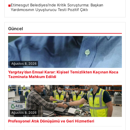
Etimesgut Belediyesi’nde Kritik Soruşturma: Başkan
■
Yardımcısının Uyuşturucu Testi Pozitif Çıktı
Güncel
Ağustos 8, 2026
Yargıtay’dan Emsal Karar: Kişisel Temizlikten Kaçınan Koca
Tazminata Mahkum Edildi
Ağustos 8, 2026
Profesyonel Atık Dönüşümü ve Geri Hizmetleri