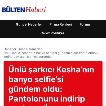
Güncel Haberler
Firma Rehberi
Forum
Çerez Politikası
Haberler
›
Güncel Haberler
›
Ünlü şarkıcı Kesha’nın banyo selfie’si gündem oldu: Pantolonunu
indirip paylaştı: ‘İşemek zorunda…’
Ünlü şarkıcı Kesha’nın
banyo selfie’si
gündem oldu:
Pantolonunu indirip