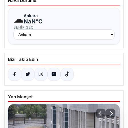
Hava Durumu
☁
Ankara
NaN°C
ŞEHIR SEÇ
Bizi Takip Edin
Yan Manşet