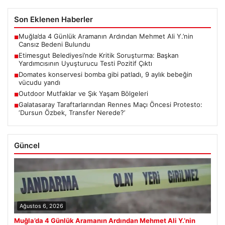
Son Eklenen Haberler
Muğla’da 4 Günlük Aramanın Ardından Mehmet Ali Y.’nin
■
Cansız Bedeni Bulundu
Etimesgut Belediyesi’nde Kritik Soruşturma: Başkan
■
Yardımcısının Uyuşturucu Testi Pozitif Çıktı
Domates konservesi bomba gibi patladı, 9 aylık bebeğin
■
vücudu yandı
Outdoor Mutfaklar ve Şık Yaşam Bölgeleri
■
Galatasaray Taraftarlarından Rennes Maçı Öncesi Protesto:
■
‘Dursun Özbek, Transfer Nerede?’
Güncel
Ağustos 6, 2026
Muğla’da 4 Günlük Aramanın Ardından Mehmet Ali Y.’nin