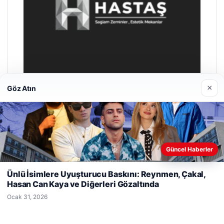
×
Göz Atın
Prenses Night Club
Nisan 29, 2026
Güncel Haberler
Web sitemizi nasıl kullandığınızı daha iyi anlayabilmek,
deneyiminizi kişiselleştirmek ve geliştirmek amacıyla çerezler
Ünlü İsimlere Uyuşturucu Baskını: Reynmen, Çakal,
kullanıyoruz.
Çerez Politikamız
Hasan Can Kaya ve Diğerleri Gözaltında
Reddet
Kabul Et
Ocak 31, 2026
© 2026 Bülten Haberi