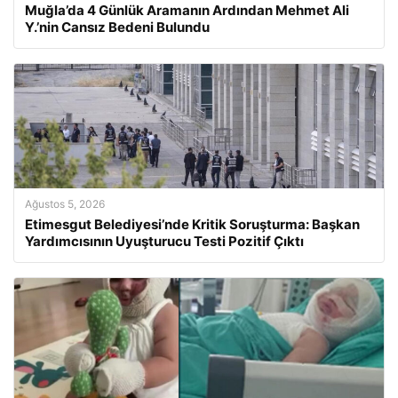
Muğla’da 4 Günlük Aramanın Ardından Mehmet Ali
Y.’nin Cansız Bedeni Bulundu
Ağustos 5, 2026
Etimesgut Belediyesi’nde Kritik Soruşturma: Başkan
Yardımcısının Uyuşturucu Testi Pozitif Çıktı