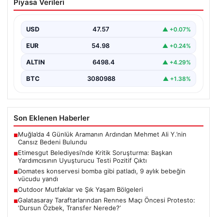
Piyasa Verileri
Soruşturma: Başkan Yardımcısının
Uyuşturucu Testi Pozitif Çıktı
USD
47.57
▲ +0.07%
Ankara’da Etimesgut Belediyesi’ne ilişkin yürütülen
kapsamlı soruşturmanın detayları gün yüzüne çıkmaya
EUR
54.98
▲ +0.24%
devam ediyor. Başkan…
ALTIN
6498.4
▲ +4.29%
BTC
3080988
▲ +1.38%
Son Eklenen Haberler
Muğla’da 4 Günlük Aramanın Ardından Mehmet Ali Y.’nin
■
Cansız Bedeni Bulundu
Etimesgut Belediyesi’nde Kritik Soruşturma: Başkan
■
Yardımcısının Uyuşturucu Testi Pozitif Çıktı
Domates konservesi bomba gibi patladı, 9 aylık bebeğin
■
vücudu yandı
Outdoor Mutfaklar ve Şık Yaşam Bölgeleri
■
Galatasaray Taraftarlarından Rennes Maçı Öncesi Protesto:
■
‘Dursun Özbek, Transfer Nerede?’