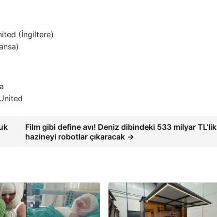
ed (İngiltere)
ansa)
ta
United
luk
Film gibi define avı! Deniz dibindeki 533 milyar TL’lik
hazineyi robotlar çıkaracak →