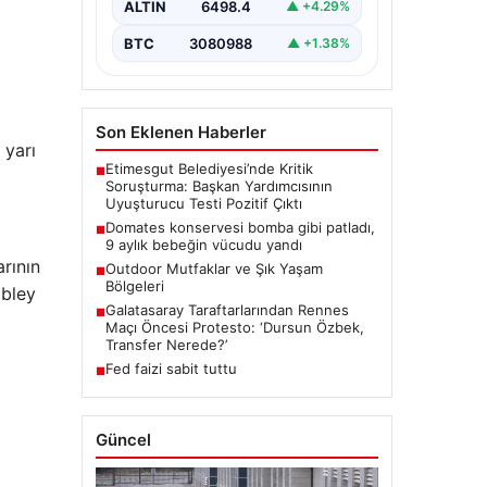
ALTIN
6498.4
▲ +4.29%
BTC
3080988
▲ +1.38%
Son Eklenen Haberler
 yarı
Etimesgut Belediyesi’nde Kritik
■
Soruşturma: Başkan Yardımcısının
Uyuşturucu Testi Pozitif Çıktı
Domates konservesi bomba gibi patladı,
■
9 aylık bebeğin vücudu yandı
rının
Outdoor Mutfaklar ve Şık Yaşam
■
Bölgeleri
mbley
Galatasaray Taraftarlarından Rennes
■
Maçı Öncesi Protesto: ‘Dursun Özbek,
Transfer Nerede?’
Fed faizi sabit tuttu
■
Güncel