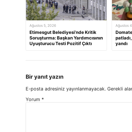
Ağustos 5, 2026
Ağustos 4
Etimesgut Belediyesi’nde Kritik
Domate
Soruşturma: Başkan Yardımcısının
patladı
Uyuşturucu Testi Pozitif Çıktı
yandı
Bir yanıt yazın
E-posta adresiniz yayınlanmayacak.
Gerekli ala
Yorum
*