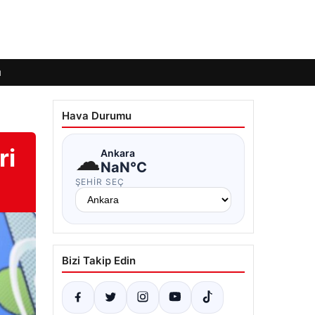
ı
Hava Durumu
ri
☁
Ankara
NaN°C
ŞEHIR SEÇ
Bizi Takip Edin