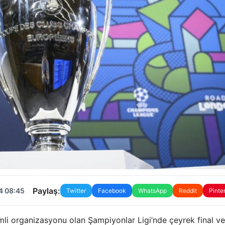
Paylaş:
4 08:45
Twitter
Facebook
WhatsApp
Reddit
Pinte
li organizasyonu olan Şampiyonlar Ligi’nde çeyrek final ve