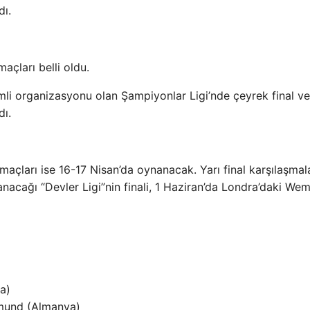
dı.
açları belli oldu.
li organizasyonu olan Şampiyonlar Ligi’nde çeyrek final ve
dı.
maçları ise 16-17 Nisan’da oynanacak. Yarı final karşılaşmala
nacağı “Devler Ligi”nin finali, 1 Haziran’da Londra’daki We
a)
tmund (Almanya)