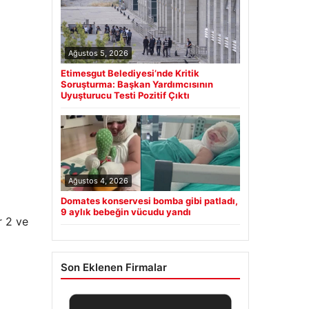
Ağustos 5, 2026
Etimesgut Belediyesi’nde Kritik
Soruşturma: Başkan Yardımcısının
Uyuşturucu Testi Pozitif Çıktı
Ağustos 4, 2026
Domates konservesi bomba gibi patladı,
9 aylık bebeğin vücudu yandı
r 2 ve
Son Eklenen Firmalar