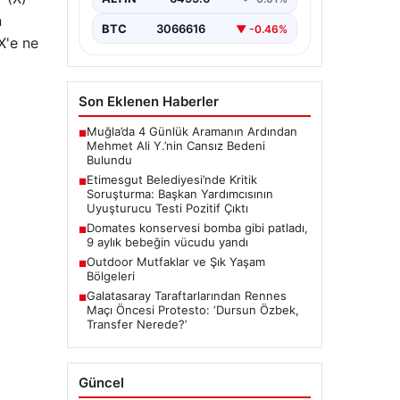
Ankara’da Etimesgut Belediyesi’ne
n
ilişkin yürütülen kapsamlı
BTC
3066616
▼ -0.46%
soruşturmanın detayları gün
X'e ne
yüzüne çıkmaya devam ediyor.
Başkan…
Son Eklenen Haberler
Muğla’da 4 Günlük Aramanın Ardından
■
Mehmet Ali Y.’nin Cansız Bedeni
Bulundu
Etimesgut Belediyesi’nde Kritik
■
Soruşturma: Başkan Yardımcısının
Uyuşturucu Testi Pozitif Çıktı
Domates konservesi bomba gibi patladı,
■
9 aylık bebeğin vücudu yandı
Outdoor Mutfaklar ve Şık Yaşam
■
Bölgeleri
Galatasaray Taraftarlarından Rennes
■
Maçı Öncesi Protesto: ‘Dursun Özbek,
Transfer Nerede?’
Güncel