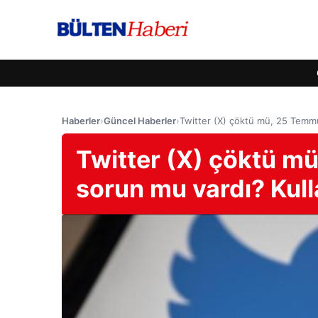
Haberler
›
Güncel Haberler
›
Twitter (X) çöktü mü, 25 Temmuz
Twitter (X) çöktü m
sorun mu vardı? Kulla