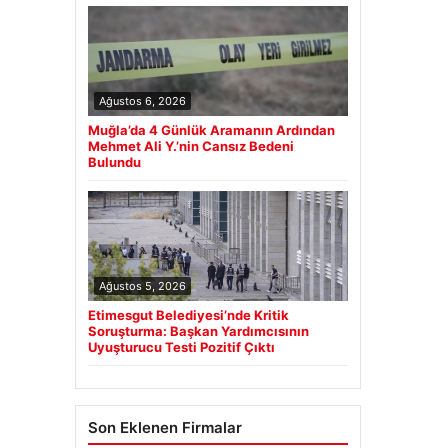
Ağustos 6, 2026
Muğla’da 4 Günlük Aramanın Ardından
Mehmet Ali Y.’nin Cansız Bedeni
Bulundu
Ağustos 5, 2026
Etimesgut Belediyesi’nde Kritik
Soruşturma: Başkan Yardımcısının
Uyuşturucu Testi Pozitif Çıktı
Son Eklenen Firmalar