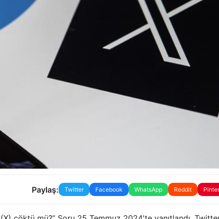
Paylaş:
Twitter
Facebook
WhatsApp
Reddit
Pinte
r (X) çöktü mü?” Soru 25 Temmuz 2024'te yanıtlandı. Twitter