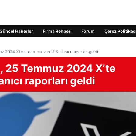
Güncel Haberler
Firma Rehberi
Forum
Çerez Politikas
 2024 X’te sorun mu vardı? Kullanıcı raporları geldi
ü, 25 Temmuz 2024 X’te
nıcı raporları geldi