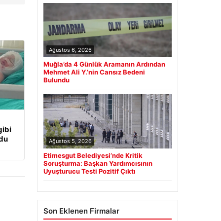
Ağustos 6, 2026
Muğla’da 4 Günlük Aramanın Ardından
Mehmet Ali Y.’nin Cansız Bedeni
Bulundu
ibi
udu
Ağustos 5, 2026
Etimesgut Belediyesi’nde Kritik
Soruşturma: Başkan Yardımcısının
Uyuşturucu Testi Pozitif Çıktı
Son Eklenen Firmalar