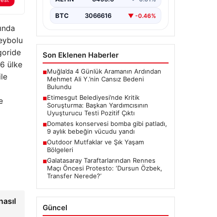
Ankara’da Etimesgut Belediyesi’ne
ilişkin yürütülen kapsamlı
BTC
3066616
▼ -0.46%
soruşturmanın detayları gün
yüzüne çıkmaya devam ediyor.
sında
Başkan…
leybolu
goride
Son Eklenen Haberler
6 ülke
Muğla’da 4 Günlük Aramanın Ardından
■
ile
Mehmet Ali Y.’nin Cansız Bedeni
Bulundu
Etimesgut Belediyesi’nde Kritik
■
e
Soruşturma: Başkan Yardımcısının
Uyuşturucu Testi Pozitif Çıktı
Domates konservesi bomba gibi patladı,
■
9 aylık bebeğin vücudu yandı
Outdoor Mutfaklar ve Şık Yaşam
■
Bölgeleri
Galatasaray Taraftarlarından Rennes
■
Maçı Öncesi Protesto: ‘Dursun Özbek,
Transfer Nerede?’
nasıl
Güncel