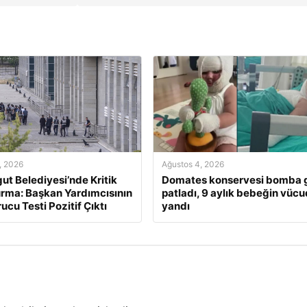
, 2026
Ağustos 4, 2026
ut Belediyesi’nde Kritik
Domates konservesi bomba g
rma: Başkan Yardımcısının
patladı, 9 aylık bebeğin vüc
ucu Testi Pozitif Çıktı
yandı