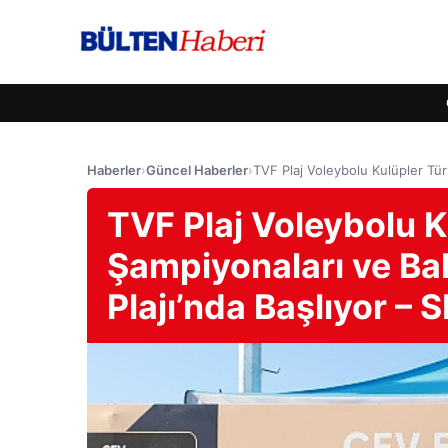
Haberler
›
Güncel Haberler
›
TVF Plaj Voleybolu Kulüpler Tür
TVF Plaj Voleybolu K
Şampiyonaları ve Ba
Plajı’nda Başlıyor –