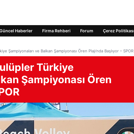
Güncel Haberler
Firma Rehberi
Forum
Çerez Politikas
kiye Şampiyonaları ve Balkan Şampiyonası Ören Plajı’nda Başlıyor – SPOR
ulüpler Türkiye
lkan Şampiyonası Ören
 SPOR